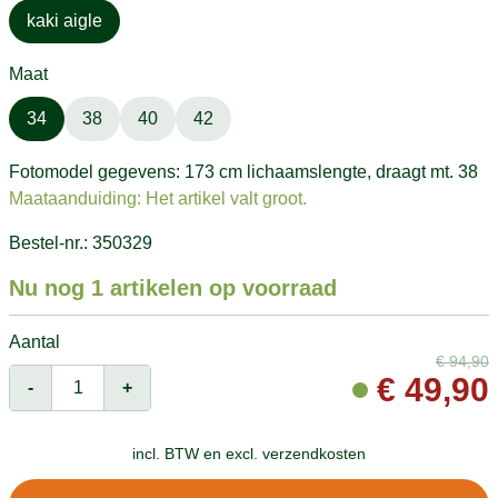
kaki aigle
Maat
34
38
40
42
Fotomodel gegevens: 173 cm lichaamslengte, draagt mt. 38
Maataanduiding: Het artikel valt groot.
Bestel-nr.: 350329
Nu nog 1 artikelen op voorraad
Aantal
€
94,90
€
49,90
-
+
incl. BTW en
excl. verzendkosten