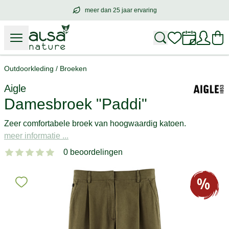
meer dan 25 jaar ervaring
meer dan
25 jaar ervaring
– met hart voo
Outdoorkleding
/
Broeken
Aigle
Damesbroek "Paddi"
Zeer comfortabele broek van hoogwaardig katoen.
meer informatie ...
0 beoordelingen