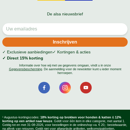
De alsa nieuwsbrief
✓ Exclusieve aanbiedingen
✓ Kortingen & acties
✓ Direct 15% korting
Informatie over hoe wij met uw gegevens omgaan, vindt u in onze
Gegevensbescherming
. De aanmelding voor de newsletter kunt u ieder moment
herroepen.
¹ Augustus-kortingscodes:
18% korting op brokken voor honden & katten
&
12%
korting op een artikel naar keuze
. Geldt voor één item in elke categorie, met aantal 1.
Geldig tot en met 31-08-2026, voor bestellingen in de onlineshop va. € 20,- bestelwaarde,
na aftrek van retouren. Geldt niet voor afgeprijsde artikelen, welkomstpakketten,