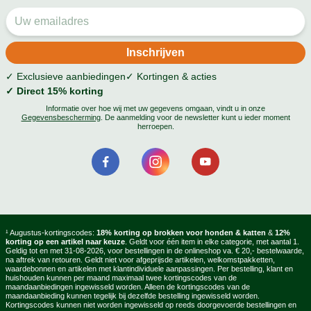
✓ Exclusieve aanbiedingen
✓ Kortingen & acties
✓ Direct 15% korting
Informatie over hoe wij met uw gegevens omgaan, vindt u in onze
Gegevensbescherming
. De aanmelding voor de newsletter kunt u ieder moment
herroepen.
¹ Augustus-kortingscodes:
18% korting op brokken voor honden & katten
&
12%
korting op een artikel naar keuze
. Geldt voor één item in elke categorie, met aantal 1.
Geldig tot en met 31-08-2026, voor bestellingen in de onlineshop va. € 20,- bestelwaarde,
na aftrek van retouren. Geldt niet voor afgeprijsde artikelen, welkomstpakketten,
waardebonnen en artikelen met klantindividuele aanpassingen. Per bestelling, klant en
huishouden kunnen per maand maximaal twee kortingscodes van de
maandaanbiedingen ingewisseld worden. Alleen de kortingscodes van de
maandaanbieding kunnen tegelijk bij dezelfde bestelling ingewisseld worden.
Kortingscodes kunnen niet worden ingewisseld op reeds doorgevoerde bestellingen en