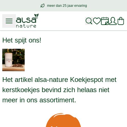
meer dan 25 jaar ervaring
meer dan
25 jaar ervaring
– met hart voo
alsa-nature Koekjespot met kerstkoekjes
Het spijt ons!
Het artikel alsa-nature Koekjespot met
kerstkoekjes bevind zich helaas niet
meer in ons assortiment.