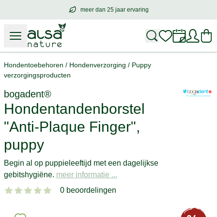
meer dan 25 jaar ervaring
meer dan
25 jaar ervaring
– met hart voo
Hondentoebehoren
/
Hondenverzorging
/
Puppy
verzorgingsproducten
bogadent®
Hondentandenborstel
"Anti-Plaque Finger",
puppy
Begin al op puppieleeftijd met een dagelijkse
gebitshygiëne.
meer informatie ...
0 beoordelingen