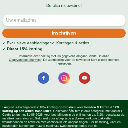
De alsa nieuwsbrief
✓ Exclusieve aanbiedingen
✓ Kortingen & acties
✓ Direct 15% korting
Informatie over hoe wij met uw gegevens omgaan, vindt u in onze
Gegevensbescherming
. De aanmelding voor de newsletter kunt u ieder moment
herroepen.
¹ Augustus-kortingscodes:
18% korting op brokken voor honden & katten
&
12%
korting op een artikel naar keuze
. Geldt voor één item in elke categorie, met aantal 1.
Geldig tot en met 31-08-2026, voor bestellingen in de onlineshop va. € 20,- bestelwaarde,
na aftrek van retouren. Geldt niet voor afgeprijsde artikelen, welkomstpakketten,
waardebonnen en artikelen met klantindividuele aanpassingen. Per bestelling, klant en
huishouden kunnen per maand maximaal twee kortingscodes van de