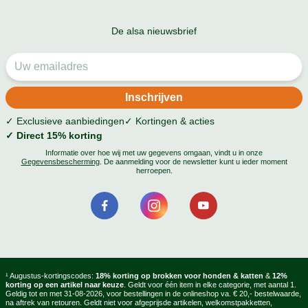
De alsa nieuwsbrief
✓ Exclusieve aanbiedingen
✓ Kortingen & acties
✓ Direct 15% korting
Informatie over hoe wij met uw gegevens omgaan, vindt u in onze
Gegevensbescherming
. De aanmelding voor de newsletter kunt u ieder moment
herroepen.
¹ Augustus-kortingscodes:
18% korting op brokken voor honden & katten
&
12%
korting op een artikel naar keuze
. Geldt voor één item in elke categorie, met aantal 1.
Geldig tot en met 31-08-2026, voor bestellingen in de onlineshop va. € 20,- bestelwaarde,
na aftrek van retouren. Geldt niet voor afgeprijsde artikelen, welkomstpakketten,