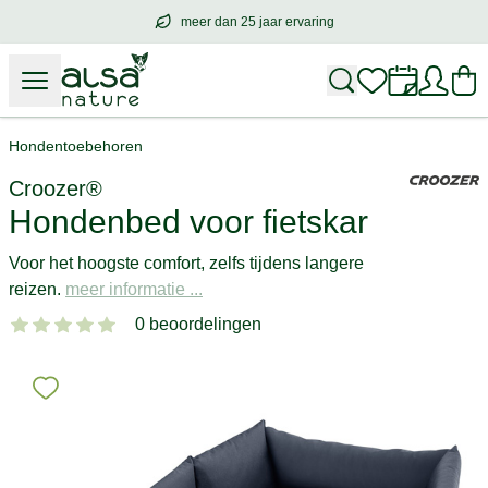
meer dan 25 jaar ervaring
meer dan
25 jaar ervaring
– met hart voo
Hondentoebehoren
Croozer®
Hondenbed voor fietskar
Voor het hoogste comfort, zelfs tijdens langere
reizen.
meer informatie ...
0 beoordelingen