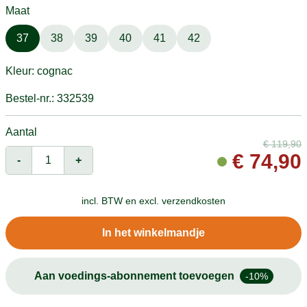
Maat
37
38
39
40
41
42
Kleur: cognac
Bestel-nr.: 332539
Aantal
€
119,90
€
74,90
-
+
incl. BTW en
excl. verzendkosten
In het winkelmandje
Aan voedings-abonnement toevoegen
-10%