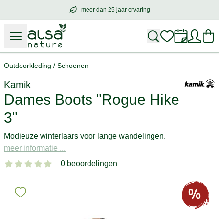
meer dan 25 jaar ervaring
meer dan
25 jaar ervaring
– met hart voo
Outdoorkleding
/
Schoenen
Kamik
Dames Boots "Rogue Hike
3"
Modieuze winterlaars voor lange wandelingen.
meer informatie ...
0 beoordelingen