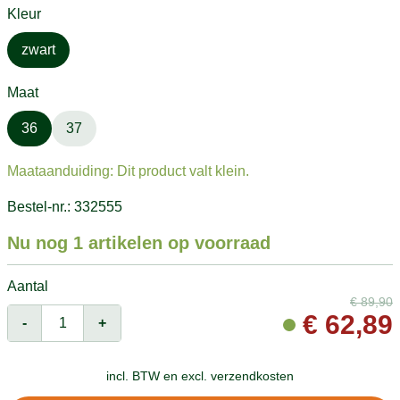
Kleur
zwart
Maat
36
37
Maataanduiding: Dit product valt klein.
Bestel-nr.: 332555
Nu nog 1 artikelen op voorraad
Aantal
€
89,90
€
62,89
-
+
incl. BTW en
excl. verzendkosten