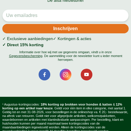
De alsa nieuwsbrief
✓ Exclusieve aanbiedingen
✓ Kortingen & acties
✓ Direct 15% korting
Informatie over hoe wij met uw gegevens omgaan, vindt u in onze
Gegevensbescherming
. De aanmelding voor de newsletter kunt u ieder moment
herroepen.
¹ Augustus-kortingscodes:
18% korting op brokken voor honden & katten
&
12%
korting op een artikel naar keuze
. Geldt voor één item in elke categorie, met aantal 1.
Geldig tot en met 31-08-2026, voor bestellingen in de onlineshop va. € 20,- bestelwaarde,
na aftrek van retouren. Geldt niet voor afgeprijsde artikelen, welkomstpakketten,
waardebonnen en artikelen met klantindividuele aanpassingen. Per bestelling, klant en
huishouden kunnen per maand maximaal twee kortingscodes van de
maandaanbiedingen ingewisseld worden. Alleen de kortingscodes van de