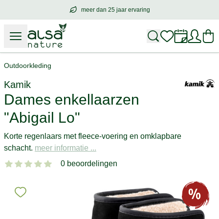
meer dan 25 jaar ervaring
meer dan
25 jaar ervaring
– met hart voo
Outdoorkleding
Kamik
Dames enkellaarzen
"Abigail Lo"
Korte regenlaars met fleece-voering en omklapbare
schacht.
meer informatie ...
0 beoordelingen