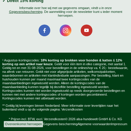
✓ Direct 15% korting
Informatie over hoe wij met uw gegevens omgaan, vindt u in onze
Gegevensbescherming
. De aanmelding voor de newsletter kunt u ieder moment
herroepen.
¹ Augustus-kortingscodes:
18% korting op brokken voor honden & katten
&
12%
korting op een artikel naar keuze
. Geldt voor één item in elke categorie, met aantal 1.
Geldig tot en met 31-08-2026, voor bestellingen in de onlineshop va. € 20,- bestelwaarde,
na aftrek van retouren. Geldt niet voor afgeprijsde artikelen, welkomstpakketten,
waardebonnen en artikelen met klantindividuele aanpassingen. Per bestelling, klant en
huishouden kunnen per maand maximaal twee kortingscodes van de
maandaanbiedingen ingewisseld worden. Alleen de kortingscodes van de
maandaanbieding kunnen tegelijk bij dezelfde bestelling ingewisseld worden.
Kortingscodes kunnen niet worden ingewisseld op reeds doorgevoerde bestellingen en
kunnen niet met andere kortingscodes of kortingen worden gecombineerd.
Kortingscodes kunnen niet uitbetaald worden.
** Geldig bij leveringen binnen Nederland. Meer informatie over levertijden naar het
buitenland vindt u op de volgende pagina:
Verzendkosten
* Prijzen incl. BTW, excl.
Verzendkosten
© 2026 alsa-hundewelt GmbH & Co. KG
Overeenkomst herroepen
Gegevens-bescherming
Algemene voorwaarden
Impressum