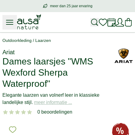
meer dan 25 jaar ervaring
meer dan
25 jaar ervaring
– met hart voo
Outdoorkleding
/
Laarzen
Ariat
Dames laarsjes "WMS
Wexford Sherpa
Waterproof"
Elegante laarzen van volnerf leer in klassieke
landelijke stijl.
meer informatie ...
0 beoordelingen