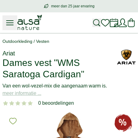
meer dan 25 jaar ervaring
meer dan
25 jaar ervaring
– met hart voo
Outdoorkleding
/
Vesten
Ariat
Dames vest "WMS
Saratoga Cardigan"
Van een wol-vezel-mix die aangenaam warm is.
meer informatie ...
0 beoordelingen