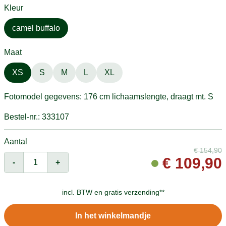
Kleur
camel buffalo
Maat
XS
S
M
L
XL
Fotomodel gegevens: 176 cm lichaamslengte, draagt mt. S
Bestel-nr.: 333107
Aantal
€
154,90
€
109,90
-
+
incl. BTW en
gratis verzending**
In het winkelmandje