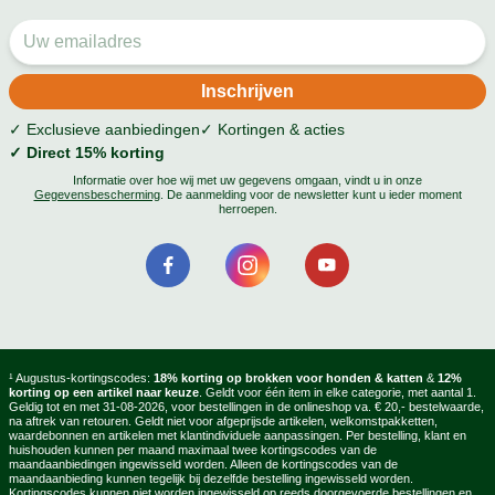
✓ Exclusieve aanbiedingen
✓ Kortingen & acties
✓ Direct 15% korting
Informatie over hoe wij met uw gegevens omgaan, vindt u in onze
Gegevensbescherming
. De aanmelding voor de newsletter kunt u ieder moment
herroepen.
¹ Augustus-kortingscodes:
18% korting op brokken voor honden & katten
&
12%
korting op een artikel naar keuze
. Geldt voor één item in elke categorie, met aantal 1.
Geldig tot en met 31-08-2026, voor bestellingen in de onlineshop va. € 20,- bestelwaarde,
na aftrek van retouren. Geldt niet voor afgeprijsde artikelen, welkomstpakketten,
waardebonnen en artikelen met klantindividuele aanpassingen. Per bestelling, klant en
huishouden kunnen per maand maximaal twee kortingscodes van de
maandaanbiedingen ingewisseld worden. Alleen de kortingscodes van de
maandaanbieding kunnen tegelijk bij dezelfde bestelling ingewisseld worden.
Kortingscodes kunnen niet worden ingewisseld op reeds doorgevoerde bestellingen en