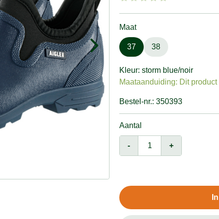
Maat
37
38
Kleur: storm blue/noir
Maataanduiding: Dit product v
Bestel-nr.: 350393
Aantal
-
+
I