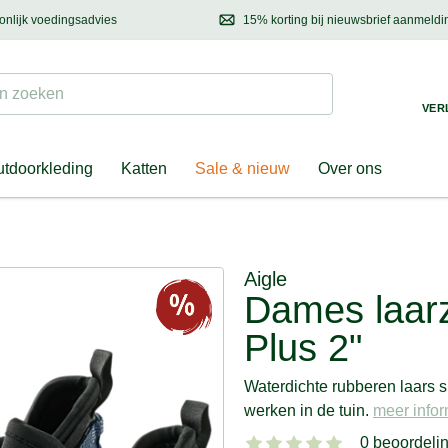
onlijk voedingsadvies
15% korting bij nieuwsbrief aanmeldi
ond & eigenaar
Mail
ons met uw vragen, onze voedingsdeskundige adviseert u graag!
Ontdek nieuwtjes, h
Suchen
 zoeken
VER
tdoorkleding
Katten
Sale & nieuw
Over ons
Aigle
Dames laarz
Plus 2"
Waterdichte rubberen laars 
werken in de tuin.
meer inform
0 beoordeli