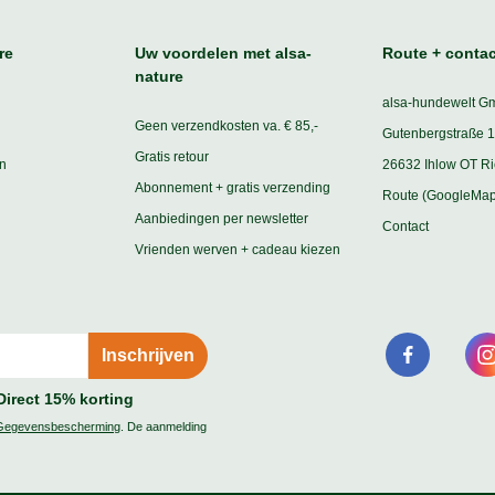
re
Uw voordelen met alsa-
Route + contac
nature
alsa-hundewelt G
Geen verzendkosten va. € 85,-
Gutenbergstraße 1
Gratis retour
n
26632 Ihlow OT R
Abonnement + gratis verzending
Route (GoogleMap
Aanbiedingen per newsletter
Contact
Vrienden werven + cadeau kiezen
Direct 15% korting
Gegevensbescherming
. De aanmelding