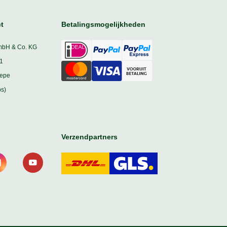
t
Betalingsmogelijkheden
mbH & Co. KG
1
iepe
s)
Verzendpartners