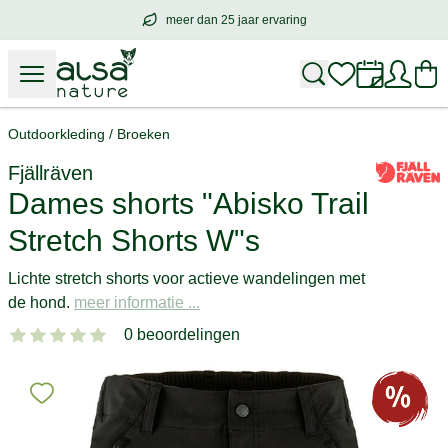
meer dan 25 jaar ervaring
meer dan
25 jaar ervaring
– met hart voo
Outdoorkleding
/
Broeken
Fjällräven
Dames shorts "Abisko Trail
Stretch Shorts W"s
Lichte stretch shorts voor actieve wandelingen met
de hond.
meer informatie ...
0 beoordelingen