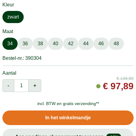
Kleur
zwart
Maat
34
36
38
40
42
44
46
48
Bestel-nr.: 390304
Aantal
€
149,90
€
97,89
-
+
incl. BTW en
gratis verzending**
In het winkelmandje