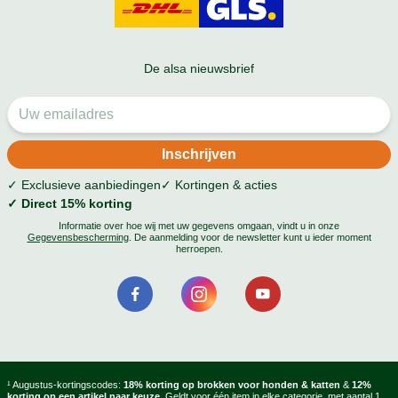
De alsa nieuwsbrief
✓ Exclusieve aanbiedingen
✓ Kortingen & acties
✓ Direct 15% korting
Informatie over hoe wij met uw gegevens omgaan, vindt u in onze
Gegevensbescherming
. De aanmelding voor de newsletter kunt u ieder moment
herroepen.
¹ Augustus-kortingscodes:
18% korting op brokken voor honden & katten
&
12%
korting op een artikel naar keuze
. Geldt voor één item in elke categorie, met aantal 1.