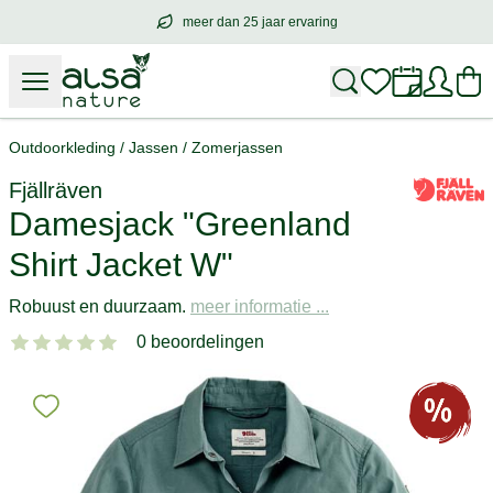
meer dan 25 jaar ervaring
meer dan
25 jaar ervaring
– met hart voo
Outdoorkleding
/
Jassen
/
Zomerjassen
Fjällräven
Damesjack "Greenland
Shirt Jacket W"
Robuust en duurzaam.
meer informatie ...
0 beoordelingen