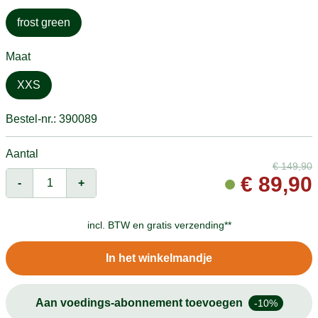
frost green
Maat
XXS
Bestel-nr.: 390089
Aantal
€
149,90
€
89,90
-
+
incl. BTW en
gratis verzending**
In het winkelmandje
Aan voedings-abonnement toevoegen
-10%