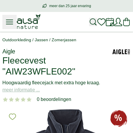
meer dan 25 jaar ervaring
meer dan
25 jaar ervaring
– met hart voo
Outdoorkleding
/
Jassen
/
Zomerjassen
Aigle
Fleecevest
"AIW23WFLE002"
Hoogwaardig fleecejack met extra hoge kraag.
meer informatie ...
0 beoordelingen