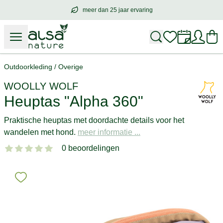
meer dan 25 jaar ervaring
meer dan
25 jaar ervaring
– met hart voo
Outdoorkleding
/
Overige
WOOLLY WOLF
Heuptas "Alpha 360"
Praktische heuptas met doordachte details voor het
wandelen met hond.
meer informatie ...
0 beoordelingen