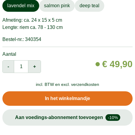
lavendel mix
salmon pink
deep teal
Afmeting: ca. 24 x 15 x 5 cm
Lengte: riem ca. 78 - 130 cm
Bestel-nr.: 340354
Aantal
€
49,90
-
+
incl. BTW en
excl. verzendkosten
In het winkelmandje
Aan voedings-abonnement toevoegen
-10%