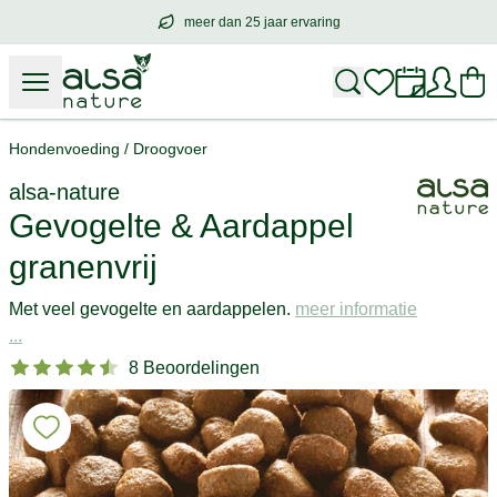
meer dan 25 jaar ervaring
meer dan
25 jaar ervaring
– met hart voo
Hondenvoeding
/
Droogvoer
alsa-nature
Gevogelte & Aardappel
granenvrij
Met veel gevogelte en aardappelen.
meer informatie
...
8 Beoordelingen