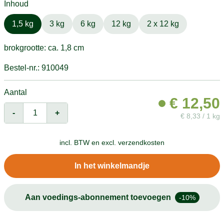
Inhoud
1,5 kg
3 kg
6 kg
12 kg
2 x 12 kg
brokgrootte: ca. 1,8 cm
Bestel-nr.: 910049
Aantal
€
12,50
-
+
€
8,33 / 1 kg
incl. BTW en
excl. verzendkosten
In het winkelmandje
Aan voedings-abonnement toevoegen
-10%