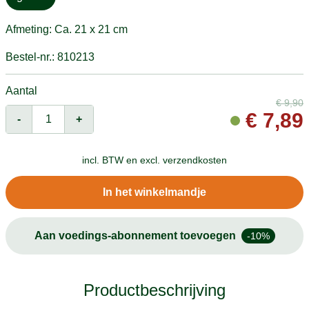
Afmeting: Ca. 21 x 21 cm
Bestel-nr.: 810213
Aantal
€
9,90
€
7,89
-
+
incl. BTW en
excl. verzendkosten
In het winkelmandje
Aan voedings-abonnement toevoegen
-10%
Productbeschrijving