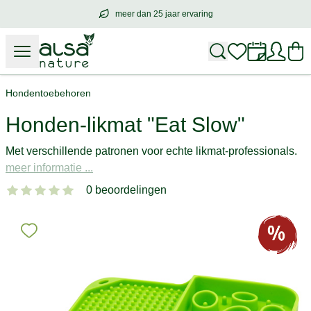
meer dan 25 jaar ervaring
meer dan
25 jaar ervaring
– met hart voo
Hondentoebehoren
Honden-likmat "Eat Slow"
Met verschillende patronen voor echte likmat-professionals.
meer informatie ...
0 beoordelingen