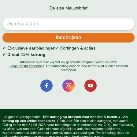
De alsa nieuwsbrief
✓ Exclusieve aanbiedingen
✓ Kortingen & acties
✓ Direct 15% korting
Informatie over hoe wij met uw gegevens omgaan, vindt u in onze
Gegevensbescherming
. De aanmelding voor de newsletter kunt u ieder moment
herroepen.
¹ Augustus-kortingscodes:
18% korting op brokken voor honden & katten
&
12%
korting op een artikel naar keuze
. Geldt voor één item in elke categorie, met aantal 1.
Geldig tot en met 31-08-2026, voor bestellingen in de onlineshop va. € 20,- bestelwaarde,
na aftrek van retouren. Geldt niet voor afgeprijsde artikelen, welkomstpakketten,
waardebonnen en artikelen met klantindividuele aanpassingen. Per bestelling, klant en
huishouden kunnen per maand maximaal twee kortingscodes van de