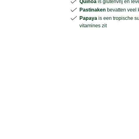
Quinoa
is glutenvrij en le
Pastinaken
bevatten veel 
Papaya
is een tropische s
vitamines zit