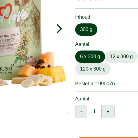
Inhoud
300 g
Aantal
6 x 300 g
12 x 300 g
120 x 300 g
Bestel-nr.: 990076
Aantal
-
+