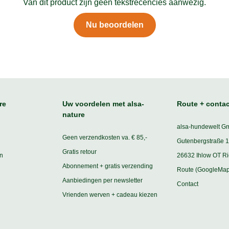
Van dit product zijn geen tekstrecencies aanwezig.
Nu beoordelen
re
Uw voordelen met alsa-
Route + contac
nature
alsa-hundewelt G
Geen verzendkosten va. € 85,-
Gutenbergstraße 1
Gratis retour
n
26632 Ihlow OT R
Abonnement + gratis verzending
Route (GoogleMap
Aanbiedingen per newsletter
Contact
Vrienden werven + cadeau kiezen