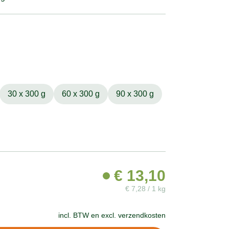
30 x 300 g
60 x 300 g
90 x 300 g
€
13,10
€
7,28 / 1 kg
incl. BTW en
excl. verzendkosten