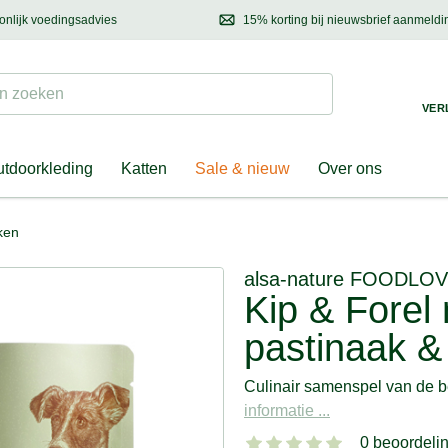
onlijk voedingsadvies
15% korting bij nieuwsbrief aanmeldi
ond & eigenaar
Mail
ons met uw vragen, onze voedingsdeskundige adviseert u graag!
Ontdek nieuwtjes, h
Suchen
 zoeken
VER
tdoorkleding
Katten
Sale & nieuw
Over ons
ken
alsa-nature
FOODLOV
Kip & Forel
pastinaak &
Culinair samenspel van de b
informatie ...
0 beoordeli