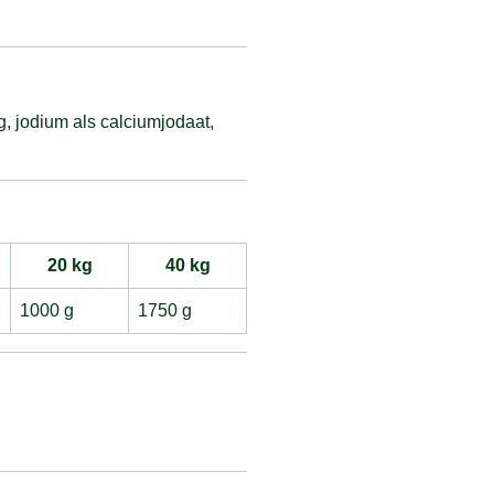
, jodium als calciumjodaat,
20 kg
40 kg
1000 g
1750 g