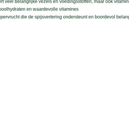
vert veel belangrijke vezels en voedingsstoffen, maar ook vita
koolhydraten en waardevolle vitamines
upervrucht die de spijsvertering ondersteunt en boordevol belan