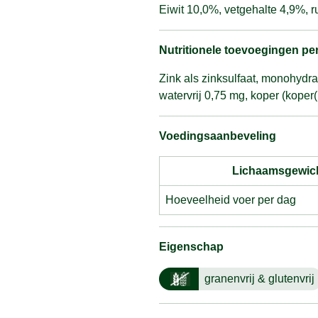
Eiwit 10,0%, vetgehalte 4,9%, 
Nutritionele toevoegingen pe
Zink als zinksulfaat, monohydr
watervrij 0,75 mg, koper (koper(
Voedingsaanbeveling
Lichaamsgewich
Hoeveelheid voer per dag
Eigenschap
granenvrij & glutenvrij