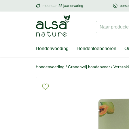
meer dan 25 jaar ervaring
perso
meer dan
25 jaar ervaring
– met hart voor h
Naar producten
Hondenvoeding
Hondentoebehoren
Ou
Hondenvoeding
/
Granenvrij hondenvoer
/
Verszak