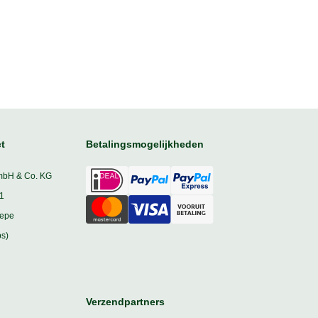
t
Betalingsmogelijkheden
mbH & Co. KG
1
iepe
s)
Verzendpartners