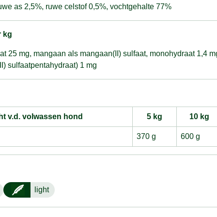
ruwe as 2,5%, ruwe celstof 0,5%, vochtgehalte 77%
r kg
aat 25 mg, mangaan als mangaan(II) sulfaat, monohydraat 1,4 mg
II) sulfaatpentahydraat) 1 mg
t v.d. volwassen hond
5 kg
10 kg
370 g
600 g
light