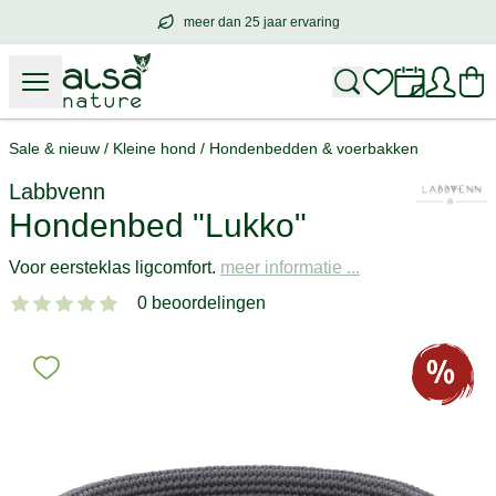
meer dan 25 jaar ervaring
meer dan
25 jaar ervaring
– met hart voo
Sale & nieuw
/
Kleine hond
/
Hondenbedden & voerbakken
Labbvenn
Hondenbed "Lukko"
Voor eersteklas ligcomfort.
meer informatie ...
0 beoordelingen