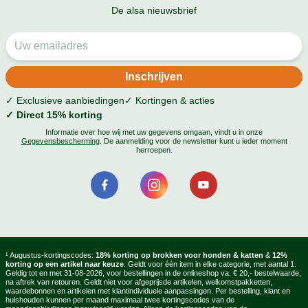
De alsa nieuwsbrief
✓ Exclusieve aanbiedingen
✓ Kortingen & acties
✓ Direct 15% korting
Informatie over hoe wij met uw gegevens omgaan, vindt u in onze
Gegevensbescherming
. De aanmelding voor de newsletter kunt u ieder moment
herroepen.
¹ Augustus-kortingscodes:
18% korting op brokken voor honden & katten
&
12%
korting op een artikel naar keuze
. Geldt voor één item in elke categorie, met aantal 1.
Geldig tot en met 31-08-2026, voor bestellingen in de onlineshop va. € 20,- bestelwaarde,
na aftrek van retouren. Geldt niet voor afgeprijsde artikelen, welkomstpakketten,
waardebonnen en artikelen met klantindividuele aanpassingen. Per bestelling, klant en
huishouden kunnen per maand maximaal twee kortingscodes van de