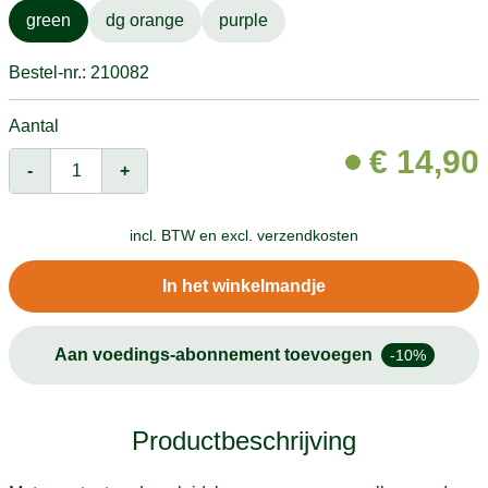
green
dg orange
purple
Bestel-nr.: 210082
Aantal
€
14,90
-
+
incl. BTW en
excl. verzendkosten
In het winkelmandje
Aan voedings-abonnement toevoegen
-10%
Productbeschrijving