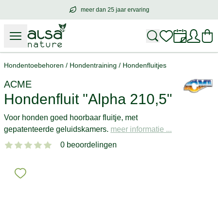
meer dan 25 jaar ervaring
meer dan
25 jaar ervaring
– met hart voo
Hondentoebehoren
/
Hondentraining
/
Hondenfluitjes
ACME
Hondenfluit "Alpha 210,5"
Voor honden goed hoorbaar fluitje, met
gepatenteerde geluidskamers.
meer informatie ...
0 beoordelingen