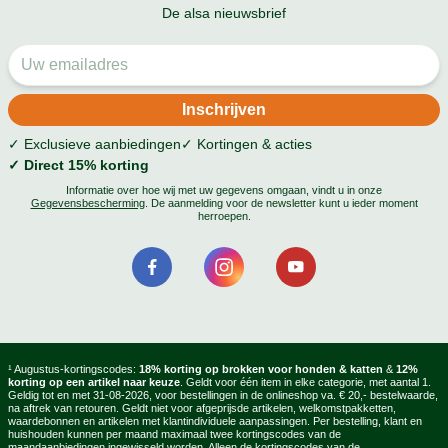
De alsa nieuwsbrief
✓ Exclusieve aanbiedingen
✓ Kortingen & acties
✓ Direct 15% korting
Informatie over hoe wij met uw gegevens omgaan, vindt u in onze
Gegevensbescherming
. De aanmelding voor de newsletter kunt u ieder moment
herroepen.
¹ Augustus-kortingscodes:
18% korting op brokken voor honden & katten
&
12%
korting op een artikel naar keuze
. Geldt voor één item in elke categorie, met aantal 1.
Geldig tot en met 31-08-2026, voor bestellingen in de onlineshop va. € 20,- bestelwaarde,
na aftrek van retouren. Geldt niet voor afgeprijsde artikelen, welkomstpakketten,
waardebonnen en artikelen met klantindividuele aanpassingen. Per bestelling, klant en
huishouden kunnen per maand maximaal twee kortingscodes van de
maandaanbiedingen ingewisseld worden. Alleen de kortingscodes van de