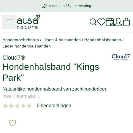
meer dan 25 jaar ervaring
meer dan
25 jaar ervaring
– met hart voo
Hondentoebehoren
/
Lijnen & halsbanden
/
Hondenhalsbanden
/
Leder hondenhalsbanden
Cloud7®
Hondenhalsband "Kings
Park"
Natuurlijke hondenhalsband van zacht runderleer.
meer informatie ...
0 beoordelingen