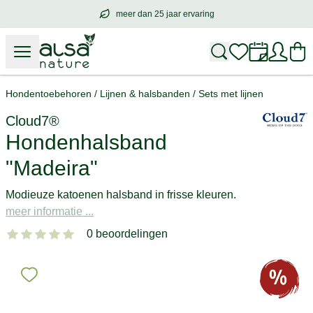
meer dan 25 jaar ervaring
meer dan
25 jaar ervaring
– met hart voo
Hondentoebehoren
/
Lijnen & halsbanden
/
Sets met lijnen
Cloud7®
Hondenhalsband
"Madeira"
Modieuze katoenen halsband in frisse kleuren.
meer informatie ...
0 beoordelingen