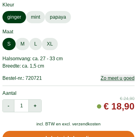
Kleur
ginger
mint
papaya
Maat
S
M
L
XL
Halsomvang: ca. 27 - 33 cm
Breedte: ca. 1,5 cm
Bestel-nr.: 720721
Zo meet u goed
Aantal
€
24,90
€
18,90
-
+
incl. BTW en
excl. verzendkosten