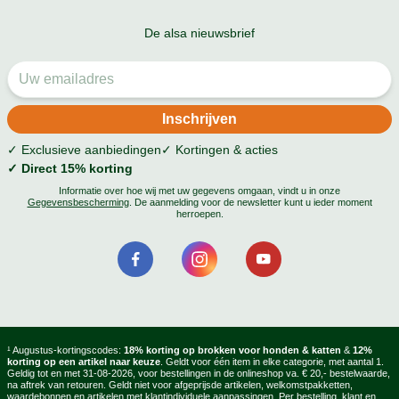
De alsa nieuwsbrief
✓ Exclusieve aanbiedingen
✓ Kortingen & acties
✓ Direct 15% korting
Informatie over hoe wij met uw gegevens omgaan, vindt u in onze
Gegevensbescherming
. De aanmelding voor de newsletter kunt u ieder moment
herroepen.
¹ Augustus-kortingscodes:
18% korting op brokken voor honden & katten
&
12%
korting op een artikel naar keuze
. Geldt voor één item in elke categorie, met aantal 1.
Geldig tot en met 31-08-2026, voor bestellingen in de onlineshop va. € 20,- bestelwaarde,
na aftrek van retouren. Geldt niet voor afgeprijsde artikelen, welkomstpakketten,
waardebonnen en artikelen met klantindividuele aanpassingen. Per bestelling, klant en