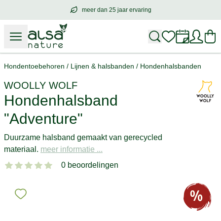
meer dan 25 jaar ervaring
meer dan
25 jaar ervaring
– met hart voo
Hondentoebehoren
/
Lijnen & halsbanden
/
Hondenhalsbanden
WOOLLY WOLF
Hondenhalsband
"Adventure"
Duurzame halsband gemaakt van gerecycled
materiaal.
meer informatie ...
0 beoordelingen