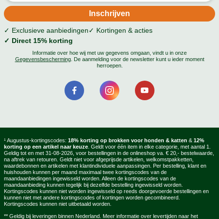
✓ Exclusieve aanbiedingen
✓ Kortingen & acties
✓ Direct 15% korting
Informatie over hoe wij met uw gegevens omgaan, vindt u in onze
Gegevensbescherming
. De aanmelding voor de newsletter kunt u ieder moment
herroepen.
¹ Augustus-kortingscodes:
18% korting op brokken voor honden & katten
&
12%
korting op een artikel naar keuze
. Geldt voor één item in elke categorie, met aantal 1.
Geldig tot en met 31-08-2026, voor bestellingen in de onlineshop va. € 20,- bestelwaarde,
na aftrek van retouren. Geldt niet voor afgeprijsde artikelen, welkomstpakketten,
waardebonnen en artikelen met klantindividuele aanpassingen. Per bestelling, klant en
huishouden kunnen per maand maximaal twee kortingscodes van de
maandaanbiedingen ingewisseld worden. Alleen de kortingscodes van de
maandaanbieding kunnen tegelijk bij dezelfde bestelling ingewisseld worden.
Kortingscodes kunnen niet worden ingewisseld op reeds doorgevoerde bestellingen en
kunnen niet met andere kortingscodes of kortingen worden gecombineerd.
Kortingscodes kunnen niet uitbetaald worden.
** Geldig bij leveringen binnen Nederland. Meer informatie over levertijden naar het