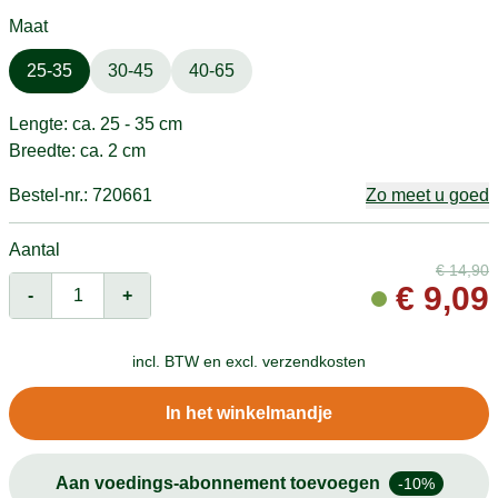
Maat
25-35
30-45
40-65
Lengte: ca. 25 - 35 cm
Breedte: ca. 2 cm
Bestel-nr.: 720661
Zo meet u goed
Aantal
€
14,90
€
9,09
-
+
incl. BTW en
excl. verzendkosten
In het winkelmandje
Aan voedings-abonnement toevoegen
-10%