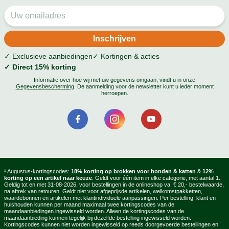
✓ Exclusieve aanbiedingen
✓ Kortingen & acties
✓ Direct 15% korting
Informatie over hoe wij met uw gegevens omgaan, vindt u in onze
Gegevensbescherming
. De aanmelding voor de newsletter kunt u ieder moment
herroepen.
¹ Augustus-kortingscodes:
18% korting op brokken voor honden & katten
&
12%
korting op een artikel naar keuze
. Geldt voor één item in elke categorie, met aantal 1.
Geldig tot en met 31-08-2026, voor bestellingen in de onlineshop va. € 20,- bestelwaarde,
na aftrek van retouren. Geldt niet voor afgeprijsde artikelen, welkomstpakketten,
waardebonnen en artikelen met klantindividuele aanpassingen. Per bestelling, klant en
huishouden kunnen per maand maximaal twee kortingscodes van de
maandaanbiedingen ingewisseld worden. Alleen de kortingscodes van de
maandaanbieding kunnen tegelijk bij dezelfde bestelling ingewisseld worden.
Kortingscodes kunnen niet worden ingewisseld op reeds doorgevoerde bestellingen en