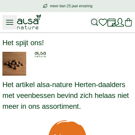
meer dan 25 jaar ervaring
meer dan
25 jaar ervaring
– met hart voo
alsa-nature Herten-daalders met veenbessen
Het spijt ons!
Het artikel alsa-nature Herten-daalders
met veenbessen bevind zich helaas niet
meer in ons assortiment.