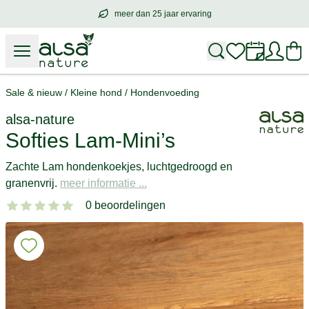
meer dan 25 jaar ervaring
meer dan
25 jaar ervaring
– met hart voo
Sale & nieuw
/
Kleine hond
/
Hondenvoeding
alsa-nature
Softies Lam-Mini’s
Zachte Lam hondenkoekjes, luchtgedroogd en
granenvrij.
meer informatie ...
0 beoordelingen