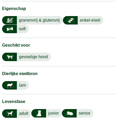
Eigenschap
granenvrij & glutenvrij
enkel-eiwit
soft
Geschikt voor
gevoelige hond
Dierlijke eiwitbron
lam
Levensfase
junior
senior
adult