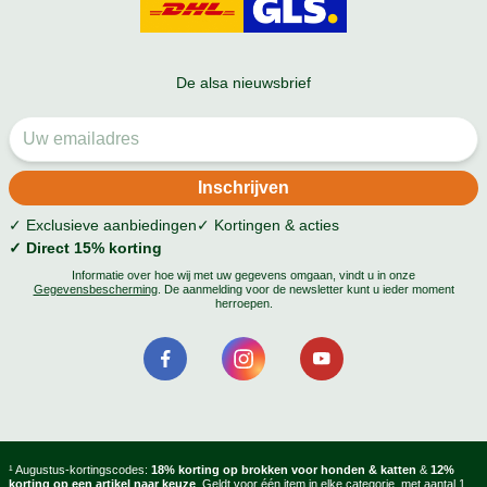
De alsa nieuwsbrief
✓ Exclusieve aanbiedingen
✓ Kortingen & acties
✓ Direct 15% korting
Informatie over hoe wij met uw gegevens omgaan, vindt u in onze
Gegevensbescherming
. De aanmelding voor de newsletter kunt u ieder moment
herroepen.
¹ Augustus-kortingscodes:
18% korting op brokken voor honden & katten
&
12%
korting op een artikel naar keuze
. Geldt voor één item in elke categorie, met aantal 1.