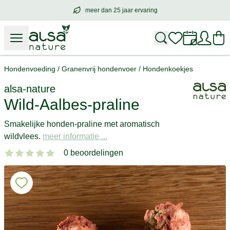
meer dan 25 jaar ervaring
meer dan
25 jaar ervaring
– met hart voo
Hondenvoeding
/
Granenvrij hondenvoer
/
Hondenkoekjes
alsa-nature
Wild-Aalbes-praline
Smakelijke honden-praline met aromatisch
wildvlees.
meer informatie ...
0 beoordelingen