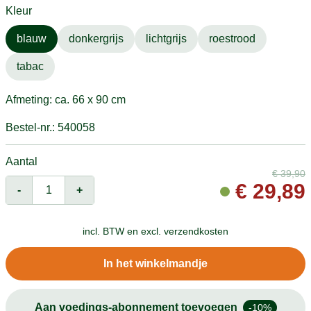
Kleur
blauw
donkergrijs
lichtgrijs
roestrood
tabac
Afmeting: ca. 66 x 90 cm
Bestel-nr.: 540058
Aantal
€
39,90
€
29,89
-
+
incl. BTW en
excl. verzendkosten
In het winkelmandje
Aan voedings-abonnement toevoegen
-10%