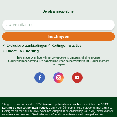
De alsa nieuwsbrief
✓ Exclusieve aanbiedingen
✓ Kortingen & acties
✓ Direct 15% korting
Informatie over hoe wij met uw gegevens omgaan, vindt u in onze
Gegevensbescherming
. De aanmelding voor de newsletter kunt u ieder moment
herroepen.
¹ Augustus-kortingscodes:
18% korting op brokken voor honden & katten
&
12%
korting op een artikel naar keuze
. Geldt voor één item in elke categorie, met aantal 1.
Geldig tot en met 31-08-2026, voor bestellingen in de onlineshop va. € 20,- bestelwaarde,
na aftrek van retouren. Geldt niet voor afgeprijsde artikelen, welkomstpakketten,