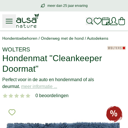
meer dan 25 jaar ervaring
meer dan
25 jaar ervaring
– met hart voo
Hondentoebehoren
/
Onderweg met de hond
/
Autodekens
WOLTERS
Hondenmat "Cleankeeper
Doormat"
Perfect voor in de auto en hondenmand of als
deurmat.
meer informatie ...
0 beoordelingen