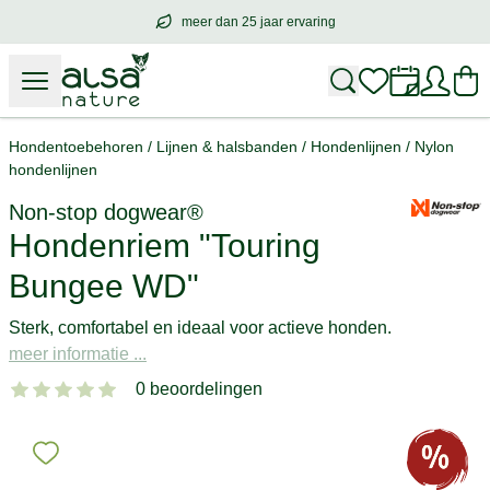
meer dan 25 jaar ervaring
meer dan
25 jaar ervaring
– met hart voo
Hondentoebehoren
/
Lijnen & halsbanden
/
Hondenlijnen
/
Nylon
hondenlijnen
Non-stop dogwear®
Hondenriem "Touring
Bungee WD"
Sterk, comfortabel en ideaal voor actieve honden.
meer informatie ...
0 beoordelingen