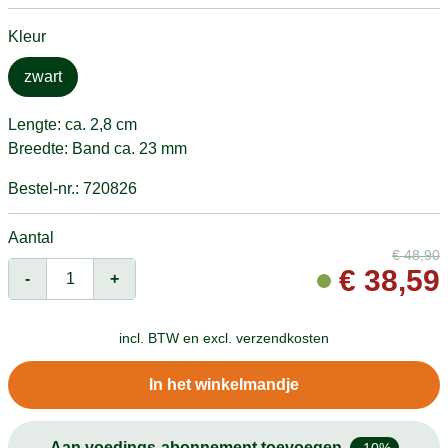
Kleur
zwart
Lengte: ca. 2,8 cm
Breedte: Band ca. 23 mm
Bestel-nr.: 720826
Aantal
€
48,90
€
38,59
-
+
incl. BTW en
excl. verzendkosten
In het winkelmandje
Aan voedings-abonnement toevoegen
-10%