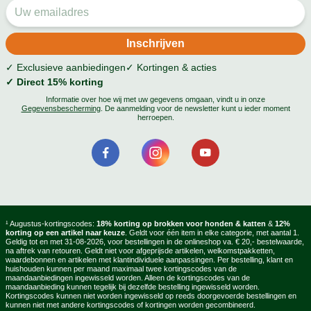
✓ Exclusieve aanbiedingen
✓ Kortingen & acties
✓ Direct 15% korting
Informatie over hoe wij met uw gegevens omgaan, vindt u in onze
Gegevensbescherming
. De aanmelding voor de newsletter kunt u ieder moment
herroepen.
¹ Augustus-kortingscodes:
18% korting op brokken voor honden & katten
&
12%
korting op een artikel naar keuze
. Geldt voor één item in elke categorie, met aantal 1.
Geldig tot en met 31-08-2026, voor bestellingen in de onlineshop va. € 20,- bestelwaarde,
na aftrek van retouren. Geldt niet voor afgeprijsde artikelen, welkomstpakketten,
waardebonnen en artikelen met klantindividuele aanpassingen. Per bestelling, klant en
huishouden kunnen per maand maximaal twee kortingscodes van de
maandaanbiedingen ingewisseld worden. Alleen de kortingscodes van de
maandaanbieding kunnen tegelijk bij dezelfde bestelling ingewisseld worden.
Kortingscodes kunnen niet worden ingewisseld op reeds doorgevoerde bestellingen en
kunnen niet met andere kortingscodes of kortingen worden gecombineerd.