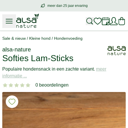
meer dan 25 jaar ervaring
meer dan
25 jaar ervaring
– met hart voo
Sale & nieuw
/
Kleine hond
/
Hondenvoeding
alsa-nature
Softies Lam-Sticks
Populaire hondensnack in een zachte variant.
meer
informatie ...
0 beoordelingen