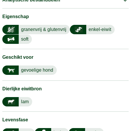
Eigenschap
granenvrij & glutenvrij
enkel-eiwit
soft
Geschikt voor
gevoelige hond
Dierlijke eiwitbron
lam
Levensfase