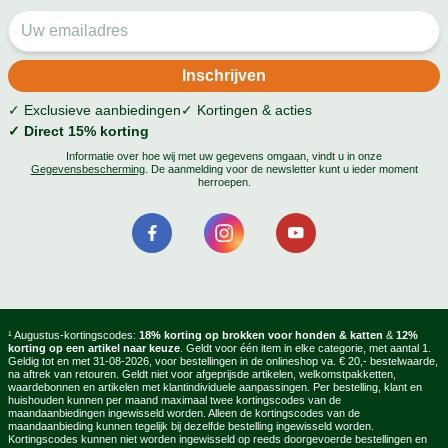
✓ Exclusieve aanbiedingen
✓ Kortingen & acties
✓ Direct 15% korting
Informatie over hoe wij met uw gegevens omgaan, vindt u in onze
Gegevensbescherming
. De aanmelding voor de newsletter kunt u ieder moment
herroepen.
¹ Augustus-kortingscodes:
18% korting op brokken voor honden & katten
&
12%
korting op een artikel naar keuze
. Geldt voor één item in elke categorie, met aantal 1.
Geldig tot en met 31-08-2026, voor bestellingen in de onlineshop va. € 20,- bestelwaarde,
na aftrek van retouren. Geldt niet voor afgeprijsde artikelen, welkomstpakketten,
waardebonnen en artikelen met klantindividuele aanpassingen. Per bestelling, klant en
huishouden kunnen per maand maximaal twee kortingscodes van de
maandaanbiedingen ingewisseld worden. Alleen de kortingscodes van de
maandaanbieding kunnen tegelijk bij dezelfde bestelling ingewisseld worden.
Kortingscodes kunnen niet worden ingewisseld op reeds doorgevoerde bestellingen en