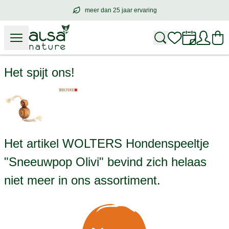
meer dan 25 jaar ervaring
meer dan
25 jaar ervaring
– met hart voo
WOLTERS Hondenspeeltje "Sneeuwpop Olivi"
Het spijt ons!
Het artikel WOLTERS Hondenspeeltje
"Sneeuwpop Olivi" bevind zich helaas
niet meer in ons assortiment.