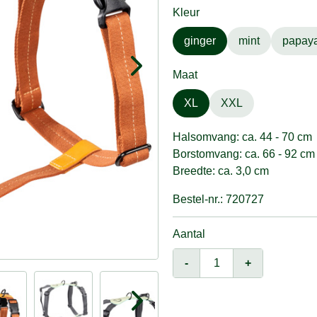
Kleur
ginger
mint
papay
Maat
XL
XXL
Halsomvang: ca. 44 - 70 cm
Borstomvang: ca. 66 - 92 cm
Breedte: ca. 3,0 cm
Bestel-nr.: 720727
Aantal
-
+