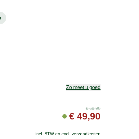
a
Zo meet u goed
€
69,90
€
49,90
incl. BTW en
excl. verzendkosten