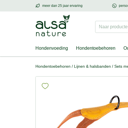
meer dan 25 jaar ervaring
perso
meer dan
25 jaar ervaring
– met hart voor h
Naar producten
Hondenvoeding
Hondentoebehoren
Ou
Hondentoebehoren
/
Lijnen & halsbanden
/
Sets me