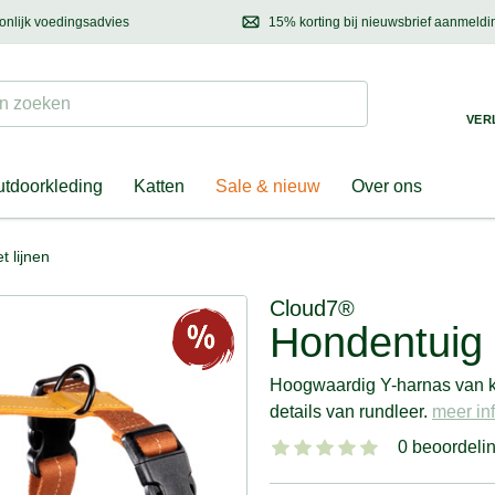
onlijk voedingsadvies
15% korting bij nieuwsbrief aanmeldi
ond & eigenaar
Mail
ons met uw vragen, onze voedingsdeskundige adviseert u graag!
Ontdek nieuwtjes, h
Suchen
 zoeken
VER
tdoorkleding
Katten
Sale & nieuw
Over ons
t lijnen
Cloud7®
Hondentuig 
Hoogwaardig Y-harnas van ka
details van rundleer.
meer inf
0 beoordeli