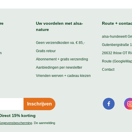
re
Uw voordelen met alsa-
Route + contac
nature
alsa-hundewelt G
Geen verzendkosten va. € 85,-
Gutenbergstraße 1
Gratis retour
n
26632 Ihlow OT R
Abonnement + gratis verzending
Route (GoogleMap
Aanbiedingen per newsletter
Contact
Vrienden werven + cadeau kiezen
Direct 15% korting
Gegevensbescherming
. De aanmelding