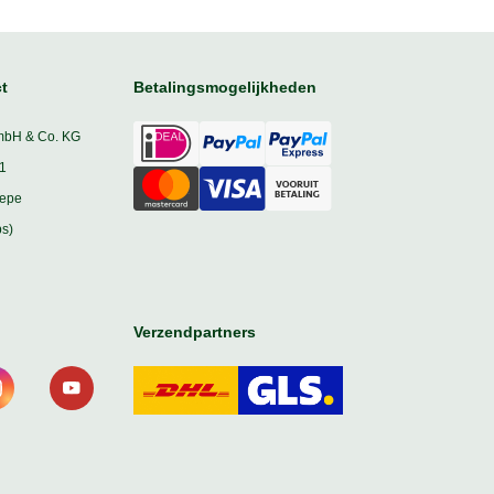
t
Betalingsmogelijkheden
mbH & Co. KG
1
iepe
s)
Verzendpartners