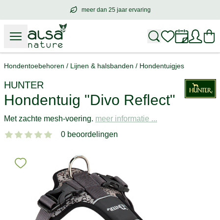
meer dan 25 jaar ervaring
meer dan
25 jaar ervaring
– met hart voo
Hondentoebehoren
/
Lijnen & halsbanden
/
Hondentuigjes
HUNTER
Hondentuig "Divo Reflect"
Met zachte mesh-voering.
meer informatie ...
0 beoordelingen