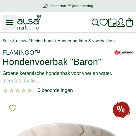
meer dan 25 jaar ervaring
meer dan
25 jaar ervaring
– met hart voo
Sale & nieuw
/
Kleine hond
/
Hondenbedden & voerbakken
FLAMINGO™
Hondenvoerbak "Baron"
Groene keramische hondenbak voor voer en water.
meer informatie ...
0 beoordelingen