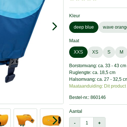
Kleur
deep blue
wave orang
Maat
XXS
XS
S
M
Borstomvang: ca. 33 - 43 cm
Ruglengte: ca. 18,5 cm
Halsomvang: ca. 27 - 32,5 c
Maataanduiding: Dit product v
Bestel-nr.: 860146
Aantal
-
+