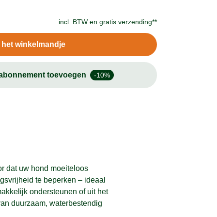
incl. BTW en
gratis verzending**
n het winkelmandje
-abonnement toevoegen
-10%
oor dat uw hond moeiteloos
svrijheid te beperken – ideaal
kkelijk ondersteunen of uit het
t van duurzaam, waterbestendig