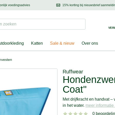
onlijk voedingsadvies
15% korting bij nieuwsbrief aanmeldi
ond & eigenaar
Mail
ons met uw vragen, onze voedingsdeskundige adviseert u graag!
Ontdek nieuwtjes, h
Suchen
 zoeken
VER
tdoorkleding
Katten
Sale & nieuw
Over ons
vesten
Ruffwear
Hondenzwem
Coat"
Met drijfkracht en handvat – 
in het water.
meer informatie .
0 beoordeli