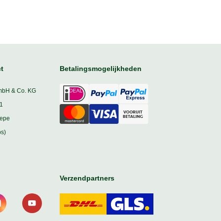
t
Betalingsmogelijkheden
mbH & Co. KG
1
iepe
s)
Verzendpartners