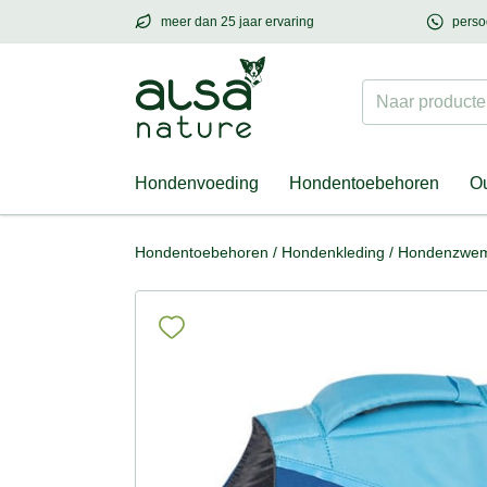
meer dan 25 jaar ervaring
perso
meer dan
25 jaar ervaring
– met hart voor h
Naar producten
Hondenvoeding
Hondentoebehoren
Ou
Hondentoebehoren
/
Hondenkleding
/
Hondenzwem