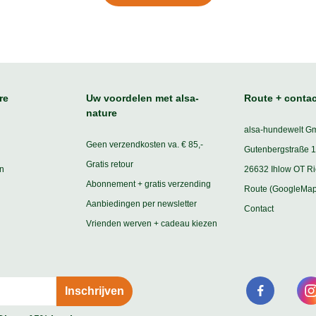
re
Uw voordelen met alsa-
Route + contac
nature
alsa-hundewelt G
Geen verzendkosten va. € 85,-
Gutenbergstraße 1
Gratis retour
n
26632 Ihlow OT R
Abonnement + gratis verzending
Route (GoogleMap
Aanbiedingen per newsletter
Contact
Vrienden werven + cadeau kiezen