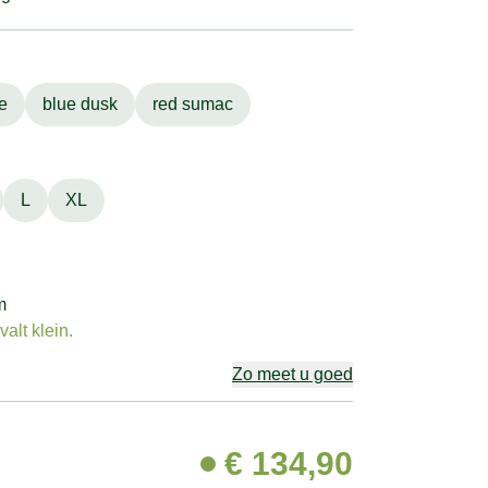
e
blue dusk
red sumac
L
XL
m
alt klein.
Zo meet u goed
€
134,90