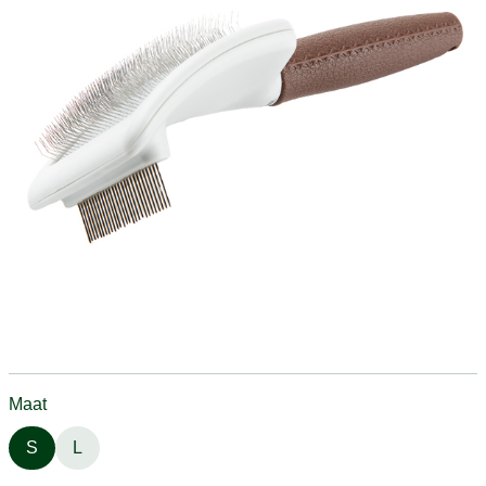
Maat
S
L