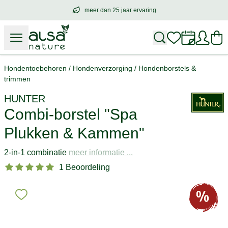
meer dan 25 jaar ervaring
meer dan
25 jaar ervaring
– met hart voo
Hondentoebehoren
/
Hondenverzorging
/
Hondenborstels &
trimmen
HUNTER
Combi-borstel "Spa
Plukken & Kammen"
2-in-1 combinatie
meer informatie ...
1 Beoordeling