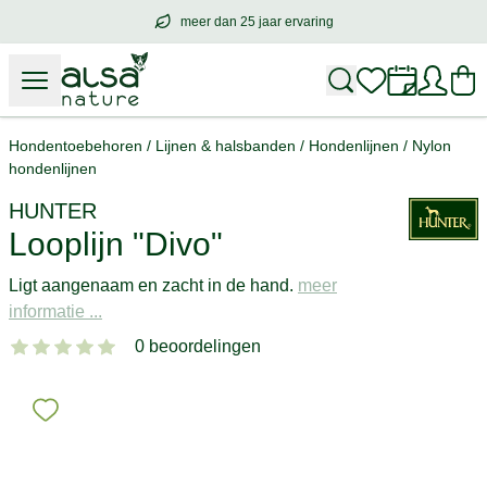
meer dan 25 jaar ervaring
meer dan
25 jaar ervaring
– met hart voo
Hondentoebehoren
/
Lijnen & halsbanden
/
Hondenlijnen
/
Nylon
hondenlijnen
HUNTER
Looplijn "Divo"
Ligt aangenaam en zacht in de hand.
meer
informatie ...
0 beoordelingen