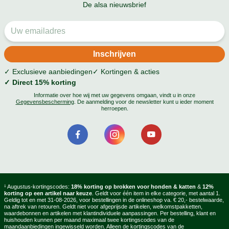
De alsa nieuwsbrief
✓ Exclusieve aanbiedingen
✓ Kortingen & acties
✓ Direct 15% korting
Informatie over hoe wij met uw gegevens omgaan, vindt u in onze
Gegevensbescherming
. De aanmelding voor de newsletter kunt u ieder moment
herroepen.
¹ Augustus-kortingscodes:
18% korting op brokken voor honden & katten
&
12%
korting op een artikel naar keuze
. Geldt voor één item in elke categorie, met aantal 1.
Geldig tot en met 31-08-2026, voor bestellingen in de onlineshop va. € 20,- bestelwaarde,
na aftrek van retouren. Geldt niet voor afgeprijsde artikelen, welkomstpakketten,
waardebonnen en artikelen met klantindividuele aanpassingen. Per bestelling, klant en
huishouden kunnen per maand maximaal twee kortingscodes van de
maandaanbiedingen ingewisseld worden. Alleen de kortingscodes van de