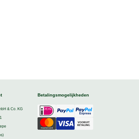
t
Betalingsmogelijkheden
mbH & Co. KG
1
iepe
s)