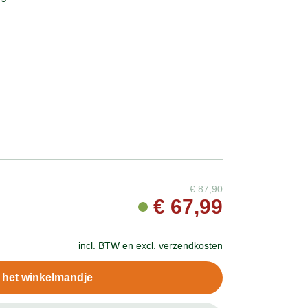
€
87,90
€
67,99
incl. BTW en
excl. verzendkosten
n het winkelmandje