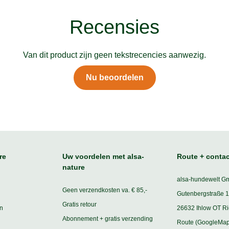
Recensies
Van dit product zijn geen tekstrecencies aanwezig.
Nu beoordelen
re
Uw voordelen met alsa-
Route + contac
nature
alsa-hundewelt G
Geen verzendkosten va. € 85,-
Gutenbergstraße 1
Gratis retour
n
26632 Ihlow OT R
Abonnement + gratis verzending
Route (GoogleMap