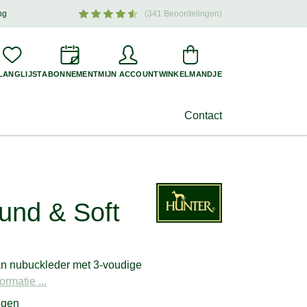
ng
(341 Beoordelingen)
oogtepunten en aantrekkelijke aanbiedingen voor uw hond –
meld u nu aan
!
LANGLIJST
ABONNEMENT
MIJN ACCOUNT
WINKELMANDJE
Contact
ound & Soft
n nubuckleder met 3-voudige
ormatie ...
ngen