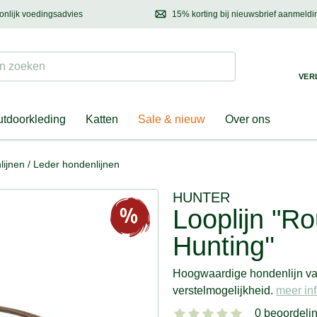
onlijk voedingsadvies
15% korting bij nieuwsbrief aanmeldi
ond & eigenaar
Mail
ons met uw vragen, onze voedingsdeskundige adviseert u graag!
Ontdek nieuwtjes, h
Suchen
 zoeken
VER
tdoorkleding
Katten
Sale & nieuw
Over ons
lijnen
/
Leder hondenlijnen
HUNTER
Looplijn "R
Hunting''
Hoogwaardige hondenlijn va
verstelmogelijkheid.
meer inf
0 beoordeli