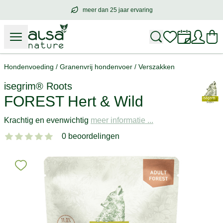
meer dan 25 jaar ervaring
meer dan
25 jaar ervaring
– met hart voo
Hondenvoeding
/
Granenvrij hondenvoer
/
Verszakken
isegrim® Roots
FOREST Hert & Wild
Krachtig en evenwichtig
meer informatie ...
0 beoordelingen