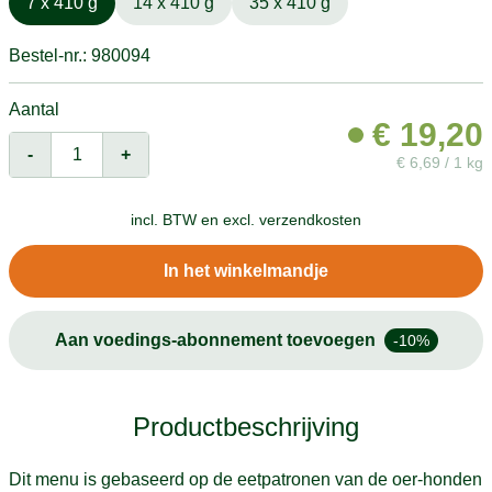
7 x 410 g
14 x 410 g
35 x 410 g
Bestel-nr.: 980094
Aantal
€
19,20
-
+
€
6,69 / 1 kg
incl. BTW en
excl. verzendkosten
In het winkelmandje
Aan voedings-abonnement toevoegen
-10%
Productbeschrijving
Dit menu is gebaseerd op de eetpatronen van de oer-honden