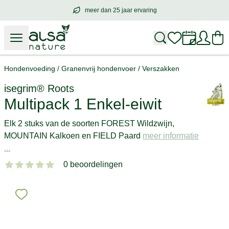
meer dan 25 jaar ervaring
meer dan
25 jaar ervaring
– met hart voo
Hondenvoeding
/
Granenvrij hondenvoer
/
Verszakken
isegrim® Roots
Multipack 1 Enkel-eiwit
Elk 2 stuks van de soorten FOREST Wildzwijn,
MOUNTAIN Kalkoen en FIELD Paard
meer informatie
...
0 beoordelingen