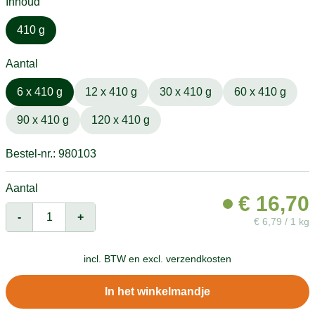
Inhoud
410 g
Aantal
6 x 410 g
12 x 410 g
30 x 410 g
60 x 410 g
90 x 410 g
120 x 410 g
Bestel-nr.: 980103
Aantal
€
16,70
-
+
€
6,79 / 1 kg
incl. BTW en
excl. verzendkosten
In het winkelmandje