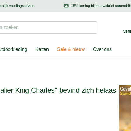
onlijk voedingsadvies
15% korting bij nieuwsbrief aanmeldi
ond & eigenaar
Mail
ons met uw vragen, onze voedingsdeskundige adviseert u graag!
Ontdek nieuwtjes, h
Suchen
 zoeken
VER
tdoorkleding
Katten
Sale & nieuw
Over ons
alier King Charles" bevind zich helaas