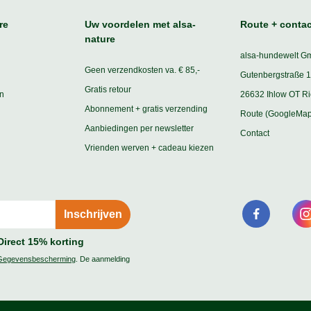
re
Uw voordelen met alsa-
Route + contac
nature
alsa-hundewelt G
Geen verzendkosten va. € 85,-
Gutenbergstraße 1
Gratis retour
n
26632 Ihlow OT R
Abonnement + gratis verzending
Route (GoogleMap
Aanbiedingen per newsletter
Contact
Vrienden werven + cadeau kiezen
Direct 15% korting
Gegevensbescherming
. De aanmelding