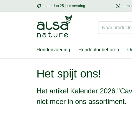
meer dan 25 jaar ervaring
perso
meer dan
25 jaar ervaring
– met hart voor h
Naar producten
Hondenvoeding
Hondentoebehoren
Ou
Kalender 2026 "Cavalier King Charles"
Het spijt ons!
Het artikel Kalender 2026 "Cav
niet meer in ons assortiment.