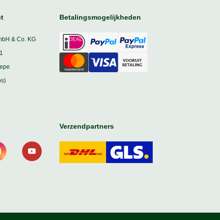
t
Betalingsmogelijkheden
mbH & Co. KG
1
iepe
s)
Verzendpartners