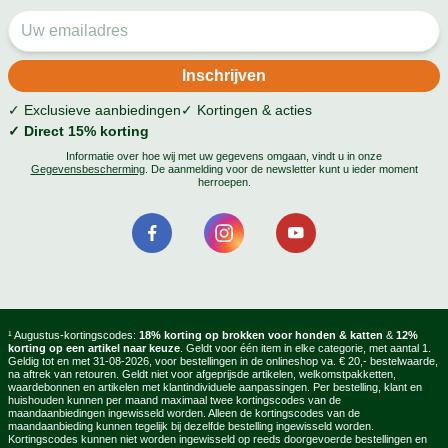
✓ Exclusieve aanbiedingen
✓ Kortingen & acties
✓ Direct 15% korting
Informatie over hoe wij met uw gegevens omgaan, vindt u in onze
Gegevensbescherming
. De aanmelding voor de newsletter kunt u ieder moment
herroepen.
¹ Augustus-kortingscodes:
18% korting op brokken voor honden & katten
&
12%
korting op een artikel naar keuze
. Geldt voor één item in elke categorie, met aantal 1.
Geldig tot en met 31-08-2026, voor bestellingen in de onlineshop va. € 20,- bestelwaarde,
na aftrek van retouren. Geldt niet voor afgeprijsde artikelen, welkomstpakketten,
waardebonnen en artikelen met klantindividuele aanpassingen. Per bestelling, klant en
huishouden kunnen per maand maximaal twee kortingscodes van de
maandaanbiedingen ingewisseld worden. Alleen de kortingscodes van de
maandaanbieding kunnen tegelijk bij dezelfde bestelling ingewisseld worden.
Kortingscodes kunnen niet worden ingewisseld op reeds doorgevoerde bestellingen en