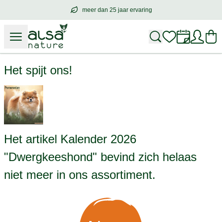
meer dan 25 jaar ervaring
meer dan
25 jaar ervaring
– met hart voo
Kalender 2026 "Dwergkeeshond"
Het spijt ons!
Het artikel Kalender 2026
"Dwergkeeshond" bevind zich helaas
niet meer in ons assortiment.