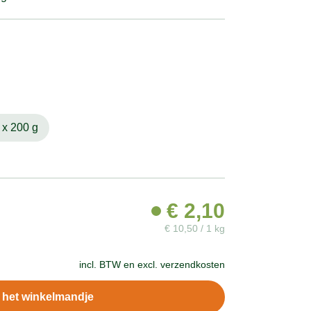
 x 200 g
€
2,10
€
10,50 / 1 kg
incl. BTW en
excl. verzendkosten
n het winkelmandje