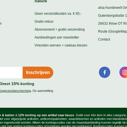
nature
alsa-hundewelt G
Geen verzendkosten va. € 85,-
Gutenbergstraße 1
Gratis retour
n
26632 Ihlow OT R
Abonnement + gratis verzending
Route (GoogleMap
Aanbiedingen per newsletter
Contact
Vrienden werven + cadeau kiezen
Direct 15% korting
Gegevensbescherming
. De aanmelding
 & katten
&
12% korting op een artikel naar keuze
. Geldt voor één item in elke categorie
niet voor afgeprijsde artikelen, welkomstpakketten, waardebonnen en artikelen met klantindiv
ingewisseld worden. Alleen de kortingscodes van de maandaanbieding kunnen tegelijk bij de
 niet met andere kortingscodes of kortingen worden gecombineerd. Kortingscodes kunnen nie