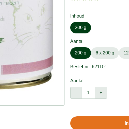
Inhoud
200 g
Aantal
200 g
6 x 200 g
12
Bestel-nr.: 621101
Aantal
-
+
I