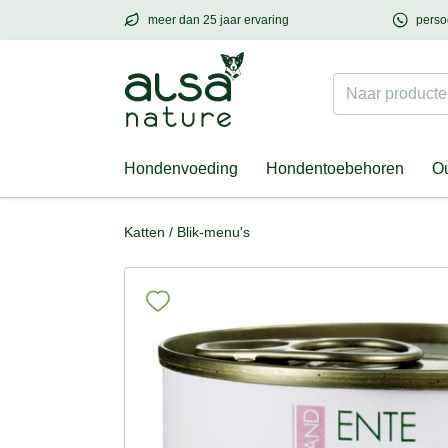
meer dan 25 jaar ervaring
perso
meer dan
25 jaar ervaring
– met hart voor h
Naar producten
Hondenvoeding
Hondentoebehoren
Ou
Katten
/
Blik-menu's