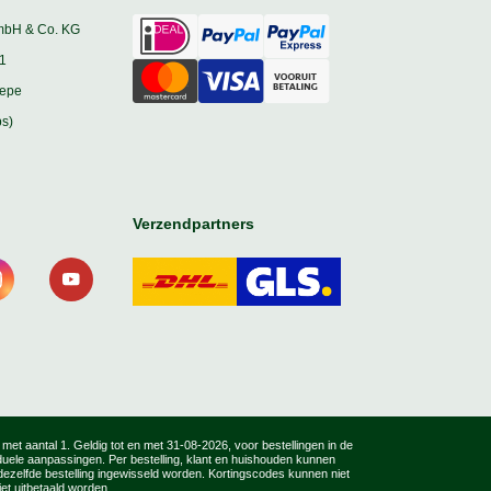
mbH & Co. KG
1
iepe
s)
Verzendpartners
, met aantal 1. Geldig tot en met 31-08-2026, voor bestellingen in de
iduele aanpassingen. Per bestelling, klant en huishouden kunnen
zelfde bestelling ingewisseld worden. Kortingscodes kunnen niet
t uitbetaald worden.