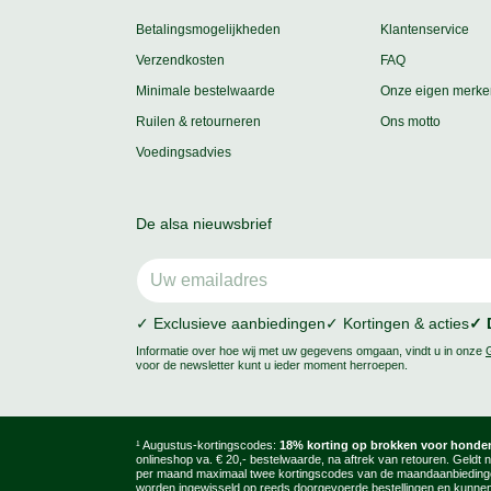
Betalingsmogelijkheden
Klantenservice
Verzendkosten
FAQ
Minimale bestelwaarde
Onze eigen merke
Ruilen & retourneren
Ons motto
Voedingsadvies
De alsa nieuwsbrief
✓ Exclusieve aanbiedingen
✓ Kortingen & acties
✓ 
Informatie over hoe wij met uw gegevens omgaan, vindt u in onze
voor de newsletter kunt u ieder moment herroepen.
¹ Augustus-kortingscodes:
18% korting op brokken voor honden
onlineshop va. € 20,- bestelwaarde, na aftrek van retouren. Geldt 
per maand maximaal twee kortingscodes van de maandaanbiedingen 
worden ingewisseld op reeds doorgevoerde bestellingen en kunnen