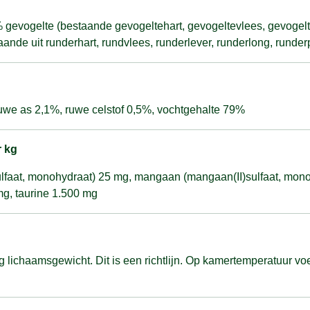
 gevogelte (bestaande gevogeltehart, gevogeltevlees, gevogel
ande uit runderhart, rundvlees, runderlever, runderlong, runde
ruwe as 2,1%, ruwe celstof 0,5%, vochtgehalte 79%
r kg
sulfaat, monohydraat) 25 mg, mangaan (mangaan(II)sulfaat, mono
 mg, taurine 1.500 mg
g lichaamsgewicht. Dit is een richtlijn. Op kamertemperatuur voe