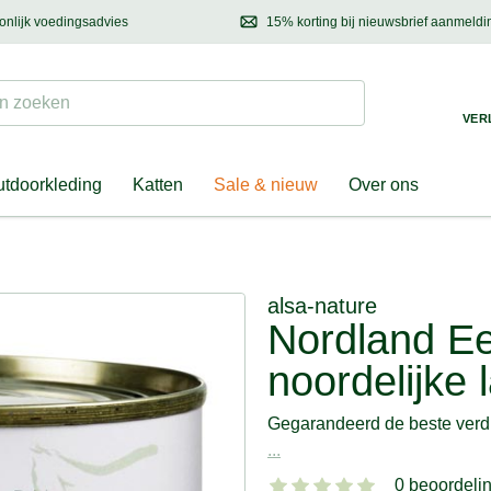
onlijk voedingsadvies
15% korting bij nieuwsbrief aanmeldi
ond & eigenaar
Mail
ons met uw vragen, onze voedingsdeskundige adviseert u graag!
Ontdek nieuwtjes, h
Suchen
 zoeken
VER
tdoorkleding
Katten
Sale & nieuw
Over ons
alsa-nature
Nordland E
noordelijke 
Gegarandeerd de beste ver
...
0 beoordeli