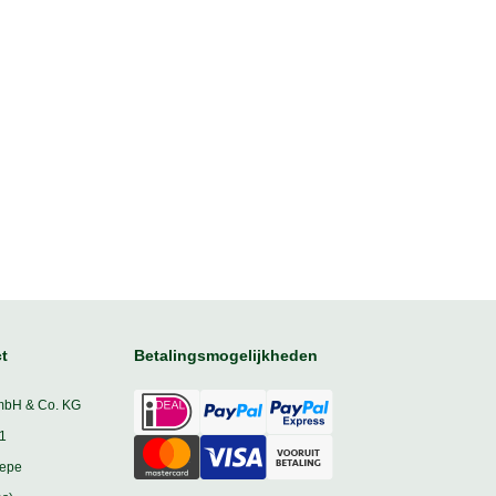
t
Betalingsmogelijkheden
mbH & Co. KG
1
iepe