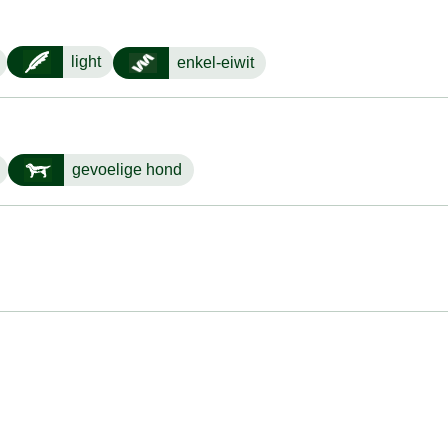
light
enkel-eiwit
gevoelige hond