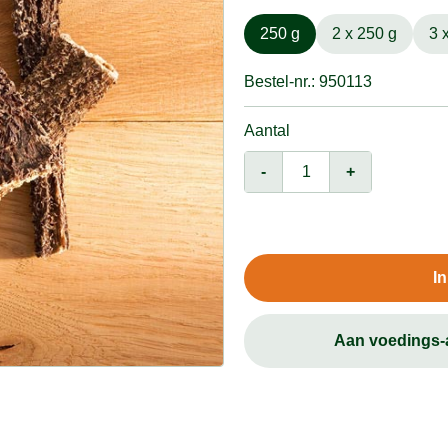
250 g
2 x 250 g
3 
Bestel-nr.: 950113
Aantal
-
+
I
Aan voedings