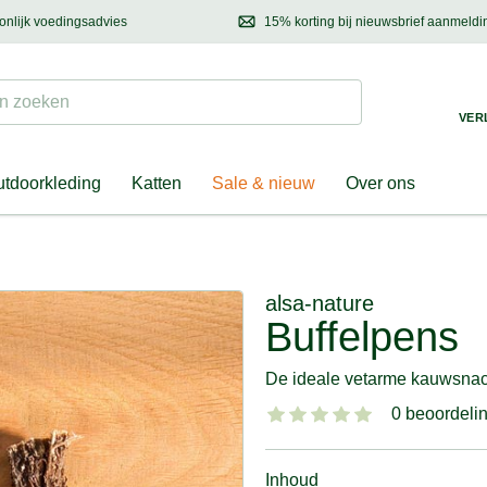
onlijk voedingsadvies
15% korting bij nieuwsbrief aanmeldi
ond & eigenaar
Mail
ons met uw vragen, onze voedingsdeskundige adviseert u graag!
Ontdek nieuwtjes, h
Suchen
 zoeken
VER
tdoorkleding
Katten
Sale & nieuw
Over ons
alsa-nature
Buffelpens
De ideale vetarme kauwsna
0 beoordeli
Inhoud