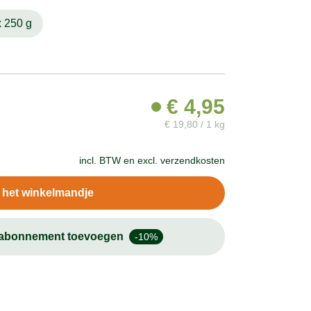
x 250 g
€
4,95
€
19,80 / 1 kg
incl. BTW en
excl. verzendkosten
n het winkelmandje
-abonnement toevoegen
-10%