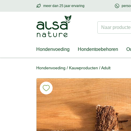
meer dan 25 jaar ervaring
perso
meer dan
25 jaar ervaring
– met hart voor h
Naar producten
Hondenvoeding
Hondentoebehoren
Ou
Hondenvoeding
/
Kauwproducten
/
Adult