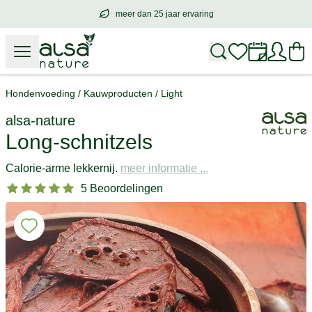
meer dan 25 jaar ervaring
meer dan
25 jaar ervaring
– met hart voo
Hondenvoeding
/
Kauwproducten
/
Light
alsa-nature
Long-schnitzels
Calorie-arme lekkernij.
meer informatie ...
5 Beoordelingen