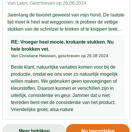
brokken vet.
Van Leen
, Geschreven op 26.08.2024
Jarenlang de favoriet geweest van mijn hond. De laatste
tijd moet ik heel wat weggooien: ik probeer de vettige
stukken van de schnitzel te breken of te knippen breken
lukt niet altijd, want door het vet zijn ze niet meer krokant
RE: Vroeger heel mooie, krokante stukken. Nu
, of soms moet ik een heel stuk ook gewoon weggooien.
hele brokken vet.
Soms belandt zowat een kwart van de zak in de
Van Christiane Heessen
, geschreven op 26.08.2024
vuilnisbak. Jammer, want dat was vroeger nooit het
geval. Ik koos zelfs speciaal voor Alsa omdat de
Beste klant, natuurlijke variaties komen voor bij de
kwaliteit van de long hier uitstekend was
productie, omdat we ons voer zo natuurlijk mogelijk
willen maken. We gebruiken geen toevoegingen of
kleurstoffen. Daarom kunnen er verschillen zijn in
uiterlijk, consistentie en geur. Jammer dat u niet
tevreden bent met de consistentie van het product.
Vriendelijke groet, alsa-nature
Meer bekijken
Nu beoordelen