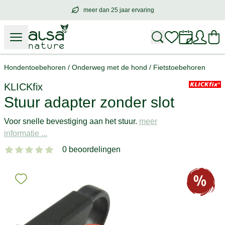
meer dan 25 jaar ervaring
meer dan
25 jaar ervaring
– met hart voo
Hondentoebehoren
/
Onderweg met de hond
/
Fietstoebehoren
KLICKfix
Stuur adapter zonder slot
Voor snelle bevestiging aan het stuur.
meer
informatie ...
0 beoordelingen