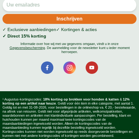
✓ Exclusieve aanbiedingen
✓ Kortingen & acties
✓ Direct 15% korting
Informatie over hoe wij met uw gegevens omgaan, vindt u in onze
Gegevensbescherming
. De aanmelding voor de newsletter kunt u ieder moment
herroepen.
¹ Augustus-kortingscodes:
18% korting op brokken voor honden & katten
&
12%
korting op een artikel naar keuze
. Geldt voor één item in elke categorie, met aantal 1.
Geldig tot en met 31-08-2026, voor bestellingen in de onlineshop va. € 20,- bestelwaarde,
na aftrek van retouren. Geldt niet voor afgeprijsde artikelen, welkomstpakketten,
waardebonnen en artikelen met klantindividuele aanpassingen. Per bestelling, klant en
huishouden kunnen per maand maximaal twee kortingscodes van de
maandaanbiedingen ingewisseld worden. Alleen de kortingscodes van de
maandaanbieding kunnen tegelijk bij dezelfde bestelling ingewisseld worden.
Kortingscodes kunnen niet worden ingewisseld op reeds doorgevoerde bestellingen en
kunnen niet met andere kortingscodes of kortingen worden gecombineerd.