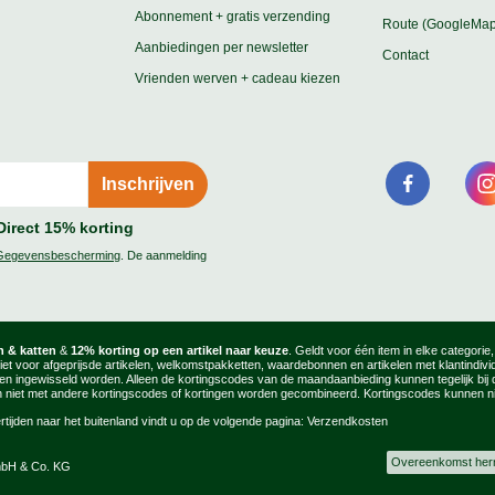
Abonnement + gratis verzending
Route (GoogleMap
Aanbiedingen per newsletter
Contact
Vrienden werven + cadeau kiezen
Direct 15% korting
Gegevensbescherming
. De aanmelding
 & katten
&
12% korting op een artikel naar keuze
. Geldt voor één item in elke categorie
niet voor afgeprijsde artikelen, welkomstpakketten, waardebonnen en artikelen met klantindiv
ingewisseld worden. Alleen de kortingscodes van de maandaanbieding kunnen tegelijk bij de
 niet met andere kortingscodes of kortingen worden gecombineerd. Kortingscodes kunnen nie
ertijden naar het buitenland vindt u op de volgende pagina:
Verzendkosten
Overeenkomst her
mbH & Co. KG