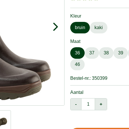
Kleur
bruin
kaki
Maat
36
37
38
39
46
Bestel-nr.: 350399
Aantal
-
+