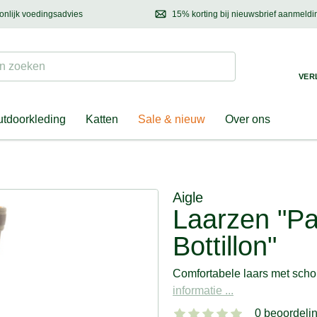
onlijk voedingsadvies
15% korting bij nieuwsbrief aanmeldi
ond & eigenaar
Mail
ons met uw vragen, onze voedingsdeskundige adviseert u graag!
Ontdek nieuwtjes, h
Suchen
 zoeken
VER
tdoorkleding
Katten
Sale & nieuw
Over ons
Aigle
Laarzen "Pa
Bottillon"
Comfortabele laars met sch
informatie ...
0 beoordeli