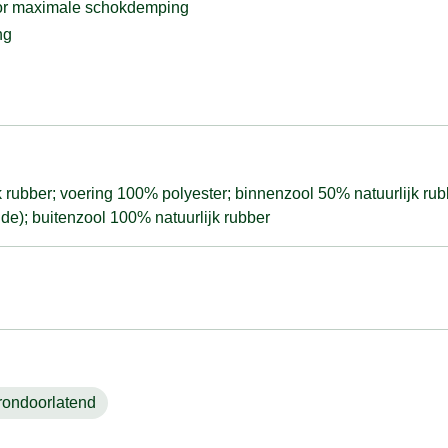
oor maximale schokdemping
ng
 rubber; voering 100% polyester; binnenzool 50% natuurlijk ru
e); buitenzool 100% natuurlijk rubber
rondoorlatend