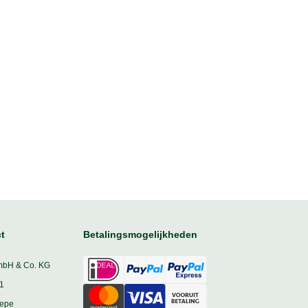
t
Betalingsmogelijkheden
mbH & Co. KG
1
iepe