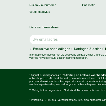
Ruilen & retourneren
Ons motto
Voedingsadvies
De alsa nieuwsbrief
✓ Exclusieve aanbiedingen
✓ Kortingen & acties
✓ 
Informatie over hoe wij met uw gegevens omgaan, vindt u in onze
voor de newsletter kunt u ieder moment herroepen.
¹ Augustus-kortingscodes:
18% korting op brokken voor honden
onlineshop va. € 20,- bestelwaarde, na aftrek van retouren. Geldt 
per maand maximaal twee kortingscodes van de maandaanbiedingen 
worden ingewisseld op reeds doorgevoerde bestellingen en kunnen
** Geldig bij leveringen binnen Nederland. Meer informatie over lev
* Prijzen incl. BTW, excl.
Verzendkosten
© 2026 alsa-hundewelt G