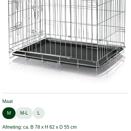
Maat
M
M-L
L
Afmeting: ca. B 78 x H 62 x D 55 cm