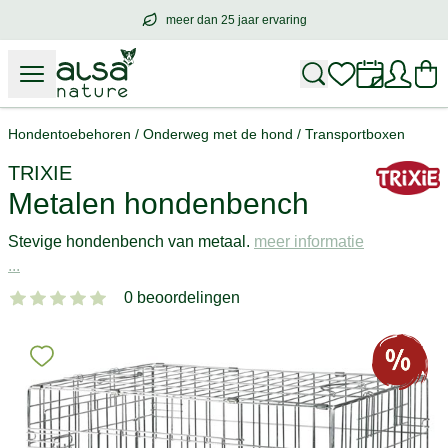
meer dan 25 jaar ervaring
meer dan
25 jaar ervaring
– met hart voo
Hondentoebehoren
/
Onderweg met de hond
/
Transportboxen
TRIXIE
Metalen hondenbench
Stevige hondenbench van metaal.
meer informatie
...
0 beoordelingen