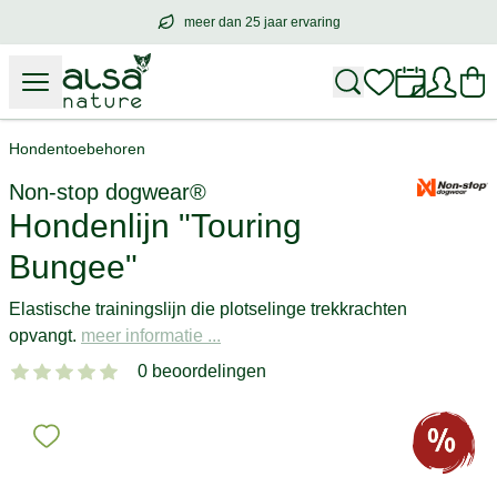
meer dan 25 jaar ervaring
meer dan
25 jaar ervaring
– met hart voo
Hondentoebehoren
Non-stop dogwear®
Hondenlijn "Touring
Bungee"
Elastische trainingslijn die plotselinge trekkrachten
opvangt.
meer informatie ...
0 beoordelingen