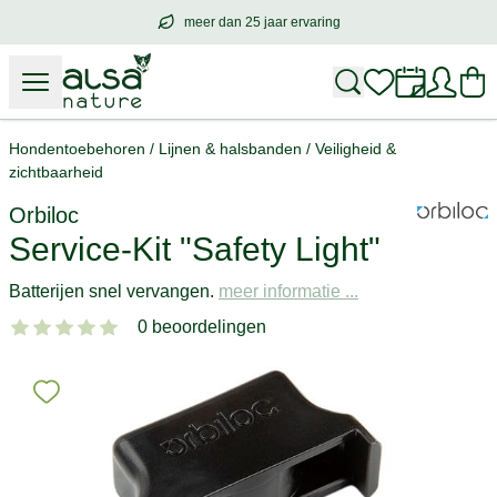
meer dan 25 jaar ervaring
meer dan
25 jaar ervaring
– met hart voo
Hondentoebehoren
/
Lijnen & halsbanden
/
Veiligheid &
zichtbaarheid
Orbiloc
Service-Kit "Safety Light"
Batterijen snel vervangen.
meer informatie ...
0 beoordelingen