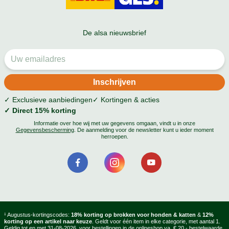
De alsa nieuwsbrief
✓ Exclusieve aanbiedingen
✓ Kortingen & acties
✓ Direct 15% korting
Informatie over hoe wij met uw gegevens omgaan, vindt u in onze
Gegevensbescherming
. De aanmelding voor de newsletter kunt u ieder moment
herroepen.
¹ Augustus-kortingscodes:
18% korting op brokken voor honden & katten
&
12%
korting op een artikel naar keuze
. Geldt voor één item in elke categorie, met aantal 1.
Geldig tot en met 31-08-2026, voor bestellingen in de onlineshop va. € 20,- bestelwaarde,