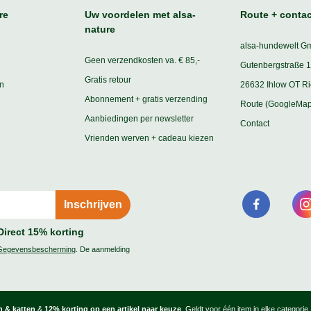
re
Uw voordelen met alsa-
Route + contac
nature
alsa-hundewelt G
Geen verzendkosten va. € 85,-
Gutenbergstraße 1
Gratis retour
n
26632 Ihlow OT R
Abonnement + gratis verzending
Route (GoogleMap
Aanbiedingen per newsletter
Contact
Vrienden werven + cadeau kiezen
Direct 15% korting
Gegevensbescherming
. De aanmelding
 & katten
&
12% korting op een artikel naar keuze
. Geldt voor één item in elke categorie