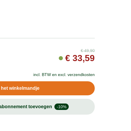
€
49,90
€
33,59
incl. BTW en
excl. verzendkosten
n het winkelmandje
-abonnement toevoegen
-10%