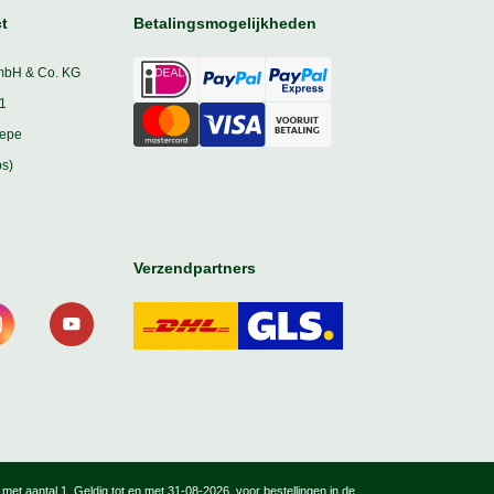
t
Betalingsmogelijkheden
mbH & Co. KG
1
iepe
s)
Verzendpartners
, met aantal 1. Geldig tot en met 31-08-2026, voor bestellingen in de