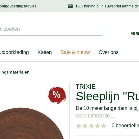
onlijk voedingsadvies
15% korting bij nieuwsbrief aanmeldi
ond & eigenaar
Mail
ons met uw vragen, onze voedingsdeskundige adviseert u graag!
Ontdek nieuwtjes, h
Suchen
 zoeken
VER
tdoorkleding
Katten
Sale & nieuw
Over ons
ningsmaterialen
TRIXIE
Sleeplijn "R
De 10 meter lange riem is bi
meer informatie ...
0 beoordeli