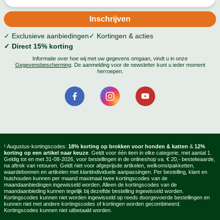
✓ Exclusieve aanbiedingen
✓ Kortingen & acties
✓ Direct 15% korting
Informatie over hoe wij met uw gegevens omgaan, vindt u in onze
Gegevensbescherming
. De aanmelding voor de newsletter kunt u ieder moment
herroepen.
¹ Augustus-kortingscodes:
18% korting op brokken voor honden & katten
&
12%
korting op een artikel naar keuze
. Geldt voor één item in elke categorie, met aantal 1.
Geldig tot en met 31-08-2026, voor bestellingen in de onlineshop va. € 20,- bestelwaarde,
na aftrek van retouren. Geldt niet voor afgeprijsde artikelen, welkomstpakketten,
waardebonnen en artikelen met klantindividuele aanpassingen. Per bestelling, klant en
huishouden kunnen per maand maximaal twee kortingscodes van de
maandaanbiedingen ingewisseld worden. Alleen de kortingscodes van de
maandaanbieding kunnen tegelijk bij dezelfde bestelling ingewisseld worden.
Kortingscodes kunnen niet worden ingewisseld op reeds doorgevoerde bestellingen en
kunnen niet met andere kortingscodes of kortingen worden gecombineerd.
Kortingscodes kunnen niet uitbetaald worden.