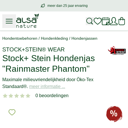
meer dan 25 jaar ervaring
meer dan
25 jaar ervaring
– met hart voo
Hondentoebehoren
/
Hondenkleding
/
Hondenjassen
STOCK+STEIN® WEAR
Stock+ Stein Hondenjas
"Rainmaster Phantom"
Maximale milieuvriendelijkheid door Öko-Tex
Standaard®.
meer informatie ...
0 beoordelingen