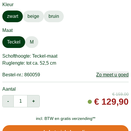
Kleur
zwart
beige
bruin
Maat
Teckel
M
Schofthoogte: Teckel-maat
Ruglengte: tot ca. 52,5 cm
Bestel-nr.: 860059
Zo meet u goed
Aantal
€
159,00
€
129,90
-
+
incl. BTW en
gratis verzending**