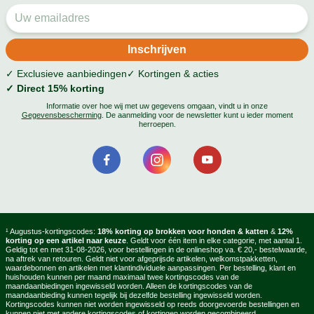
✓ Exclusieve aanbiedingen
✓ Kortingen & acties
✓ Direct 15% korting
Informatie over hoe wij met uw gegevens omgaan, vindt u in onze
Gegevensbescherming
. De aanmelding voor de newsletter kunt u ieder moment
herroepen.
¹ Augustus-kortingscodes:
18% korting op brokken voor honden & katten
&
12%
korting op een artikel naar keuze
. Geldt voor één item in elke categorie, met aantal 1.
Geldig tot en met 31-08-2026, voor bestellingen in de onlineshop va. € 20,- bestelwaarde,
na aftrek van retouren. Geldt niet voor afgeprijsde artikelen, welkomstpakketten,
waardebonnen en artikelen met klantindividuele aanpassingen. Per bestelling, klant en
huishouden kunnen per maand maximaal twee kortingscodes van de
maandaanbiedingen ingewisseld worden. Alleen de kortingscodes van de
maandaanbieding kunnen tegelijk bij dezelfde bestelling ingewisseld worden.
Kortingscodes kunnen niet worden ingewisseld op reeds doorgevoerde bestellingen en
kunnen niet met andere kortingscodes of kortingen worden gecombineerd.