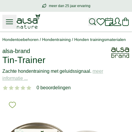
meer dan 25 jaar ervaring
meer dan
25 jaar ervaring
– met hart voo
Hondentoebehoren
/
Hondentraining
/
Honden trainingsmaterialen
alsa-brand
Tin-Trainer
Zachte hondentraining met geluidssignaal.
meer
informatie ...
0 beoordelingen